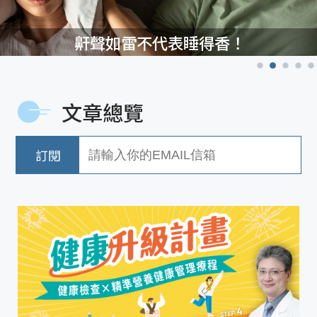
鼾聲如雷不代表睡得香！
文章總覽