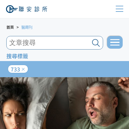
首頁
醫周刊
搜尋標籤
733