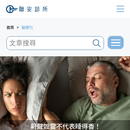
首頁
醫周刊
鼾聲如雷不代表睡得香！