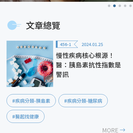
文章總覽
456-1
2024.01.25
慢性疾病核心根源！
醫：胰島素抗性指數是
警訊
#疾病分類-胰島素
#疾病分類-糖尿病
#醫起找健康
MORE