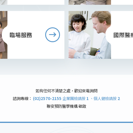
臨場服務
國際醫
如有任何不清楚之處，歡迎來電詢問
諮詢專線：
(02)2570-2155
企業團檢請按
1
、個人健檢請按
2
聯安預防醫學機構 敬啟