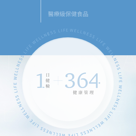
醫療級保健食品
精準年度健康管理
專屬醫護團隊
為層峰人士提供檢後364天健
康管理
MORE
MORE
MORE
MORE
MORE