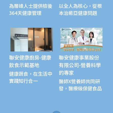
為層峰人士提供檢後
以全人為核心，從根
364天健康管理
本治癒亞健康問題
聯安健康廚房-健康
聯安健康事業股份
飲食示範基地
有限公司-營養科學
的專家
健康蔬食，在生活中
實踐知行合一
醫師X營養師共同研
發，醫療級保健食品