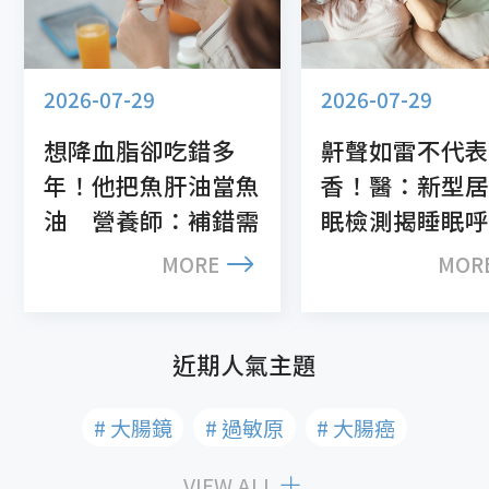
2026-07-29
2026-07-29
想降血脂卻吃錯多
鼾聲如雷不代表
年！他把魚肝油當魚
香！醫：新型居
油 營養師：補錯需
眠檢測揭睡眠呼
求恐白費功夫
止症警訊
MORE
MOR
近期人氣主題
# 大腸鏡
# 過敏原
# 大腸癌
VIEW ALL