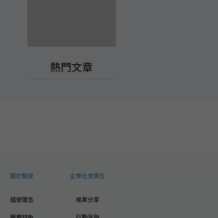
熱門文章
關於聯安
企業社會責任
經營理念
成果分享
服務特色
行動足跡