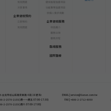
常見問題
健檢進階加選項目
注意事項
功能醫學加選項目
依個人需求規劃
企業健檢預約
企業健檢服務
立即預約
常見問題
特色簡介
服務洽詢
服務流程
臨場服務
國際醫療
 105 台北市松山區南京東路 4 段 16 號 B2
EMAIL | service@lianan.com.tw
+886-2-2570-2155( 週一～週五 07:00-17:30)
FAX | +886-2-2712-8050
886-2-2570-2155( 週六 07:00-17:00)