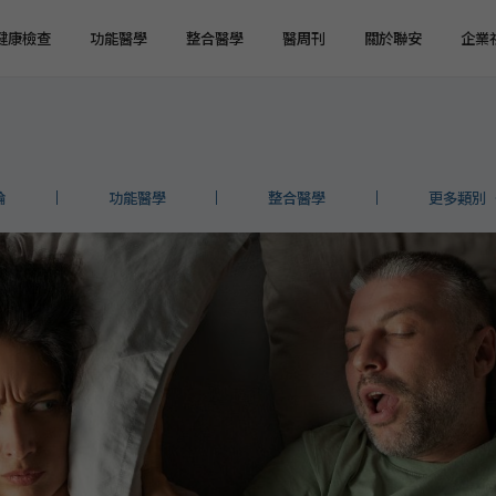
健康檢查
功能醫學
整合醫學
醫周刊
關於聯安
企業
健檢預約
健檢服務
服務特色
企業健檢預約
企業健檢服務
最新消息
媒體報導
健檢注意事項
臨場服務
醫療陣容
國際醫療
環境介紹
企業集團
論
功能醫學
整合醫學
更多類別