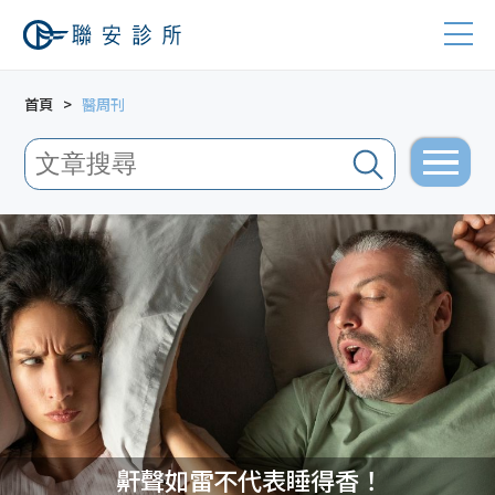
首頁
醫周刊
鼾聲如雷不代表睡得香！