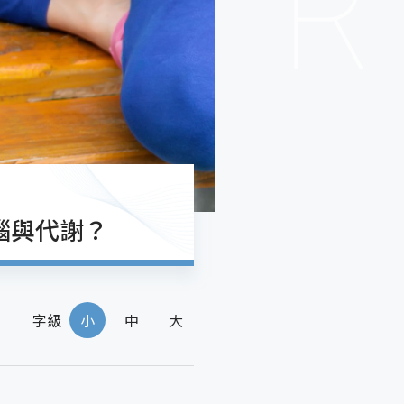
腦與代謝？
字級
小
中
大