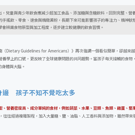
南》指出，兒童與青少年飲食應減少超加工食品、添加糖與含糖飲料，回到完整、
的手搖飲、零食、速食與精緻澱粉，長期下來可能影響孩子的專注力、精神狀
學會辨識食物原型與加工程度，逐步建立較健康的飲食習慣。
ietary Guidelines for Americans）》再次強調一個看似簡單，卻越來越
營養學上的口號，更反映了全球健康問題的共同趨勢。當孩子每天接觸的食物
的身體與大腦。
身邊 孩子不知不覺吃太多
型、營養密度高、成分單純的食材，例如蔬菜、水果、豆類、魚類、雞蛋、堅
d foods），往往經過複雜製程，加入大量糖、鹽、油脂、人工香料與添加物，雖