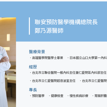
聯安預防醫學機構總院長
鄭乃源醫師
醫療背景
高雄醫學院醫學士畢業
日本國立山口大學第一內科
經歷
台北市立聯合醫院一般內科主任兼仁愛院區內科部主任
台北市立仁愛醫院超音波室主任
台北市立仁愛醫院
專長
預防醫學
健康檢查
慢性疾病診療
胃腸肝膽