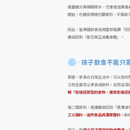
過量糖分與精緻碳水，也會增加胰島
開始，在健檢現場也觀察到，手搖飲
因此，當美國飲食指南重新強調「回
應該回到「是否真正滋養身體」。
孩子飲食不能只
那麼，家長在日常生活中，可以如何
立刻全面禁止零食或飲料，反而容易
解「愈接近原型的食物，通常愈接近
第二個原則，是讓餐桌回到「真實食
工火鍋料、油炸食品與濃厚醬料。
飲
第三，是
建立孩子穩定的飲食節奏。