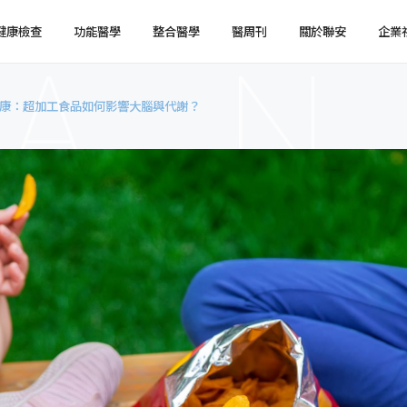
健康檢查
功能醫學
整合醫學
醫周刊
關於聯安
企業
康：超加工食品如何影響大腦與代謝？
健檢預約
健檢服務
服務特色
企業健檢預約
企業健檢服務
最新消息
媒體報導
健檢注意事項
臨場服務
醫療陣容
國際醫療
環境介紹
企業集團