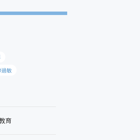
群
#過敏
教育