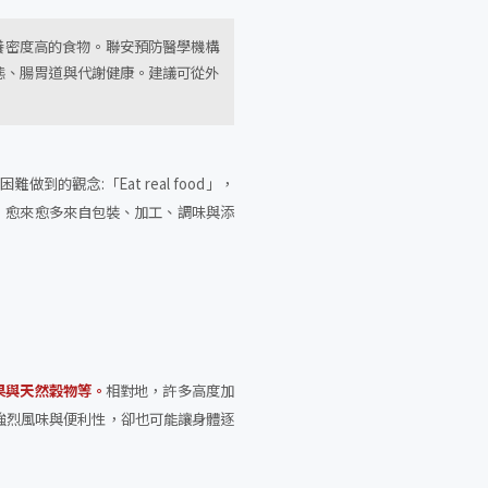
營養密度高的食物。聯安預防醫學機構
態、腸胃道與代謝健康。建議可從外
困難做到的觀念:「Eat real food」，
，愈來愈多來自包裝、加工、調味與添
果與天然穀物等。
相對地，許多高度加
然帶來強烈風味與便利性，卻也可能讓身體逐