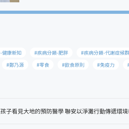
-健康新知
#疾病分類-肥胖
#疾病分類-代謝症候
#鄭乃源
#零食
#飲食原則
#免疫力
讓孩子看見大地的預防醫學 聯安以淨灘行動傳遞環境