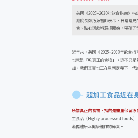
美國《2025–2030年飲食指
總院長鄭乃源醫師表示，日常常見
食、點心與飲料選擇開始，帶孩子
近年來，美國《2025–2030年飲食指南（D
也就是「吃真正的食物」。這不只是
加，我們其實也正在重新定義下一代
超加工食品近在
所謂真正的食物，指的是盡量保留原
工食品（Highly processe
漸偏離原本健康運作的節奏。