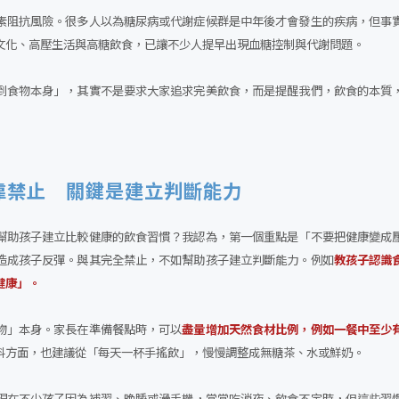
素阻抗風險。很多人以為糖尿病或代謝症候群是中年後才會發生的疾病，但事
文化、高壓生活與高糖飲食，已讓不少人提早出現血糖控制與代謝問題。
到食物本身」，其實不是要求大家追求完美飲食，而是提醒我們，飲食的本質
靠禁止 關鍵是建立判斷能力
幫助孩子建立比較健康的飲食習慣？我認為，第一個重點是「不要把健康變成
造成孩子反彈。與其完全禁止，不如幫助孩子建立判斷能力。例如
教孩子認識
健康」。
物」本身。家長在準備餐點時，可以
盡量增加天然食材比例，例如一餐中至少
料方面，也建議從「每天一杯手搖飲」，慢慢調整成無糖茶、水或鮮奶。
現在不少孩子因為補習、晚睡或滑手機，常常吃消夜、飲食不定時，但這些習