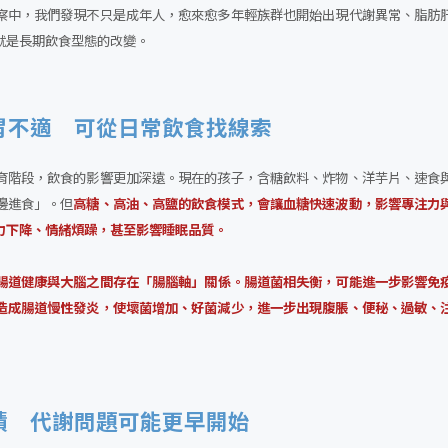
察中，我們發現不只是成年人，愈來愈多年輕族群也開始出現代謝異常、脂肪
就是長期飲食型態的改變。
胃不適 可從日常飲食找線索
育階段，飲食的影響更加深遠。現在的孩子，含糖飲料、炸物、洋芋片、速食
邊進食」。但
高糖、高油、高鹽的飲食模式，會讓血糖快速波動，影響專注力
力下降、情緒煩躁，甚至影響睡眠品質。
腸道健康與大腦之間存在「腸腦軸」關係。腸道菌相失衡，可能進一步影響免
造成腸道慢性發炎，使壞菌增加、好菌減少，進一步出現腹脹、便秘、過敏、
積 代謝問題可能更早開始