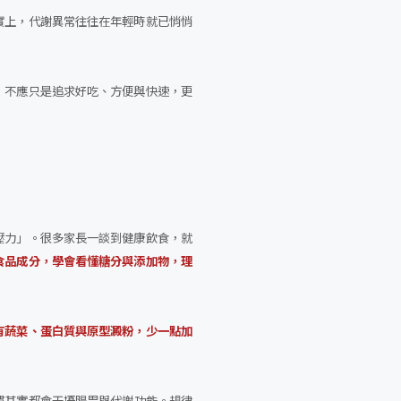
實上，代謝異常往往在年輕時就已悄悄
，不應只是追求好吃、方便與快速，更
壓力」。很多家長一談到健康飲食，就
食品成分，學會看懂糖分與添加物，理
有蔬菜、蛋白質與原型澱粉，少一點加
慣其實都會干擾腸胃與代謝功能。規律