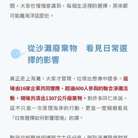
間，大家也慢慢意識到，每個生活裡的選擇，原來都
可能離海洋這麼近。
從沙灘廢棄物 看見日常選
擇的影響
真正走上海灘，大家才發現，垃圾比想像中還多。
這
場由16家企業共同響應、超過600人參與的聯合淨灘活
動，現場共清出1307公斤廢棄物。
對許多同仁來說，
這不只是一次清理海岸的行動，更是一堂親眼看見
「日常選擇如何影響環境」的課。
聯安診所醫技組傅郁文主任分享，剛到淨灘現場時其