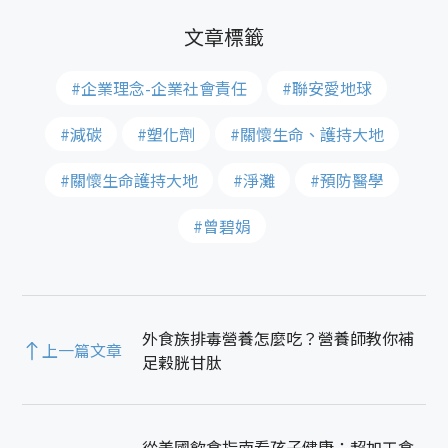
#企業理念-企業社會責任
#聯安愛地球
#減碳
#塑化劑
#關懷生命、護持大地
#關懷生命護持大地
#淨灘
#預防醫學
#曾碧娟
外食族排毒營養怎麼吃？營養師教你補
上一篇文章
足穀胱甘肽
從美國飲食指南看孩子健康：超加工食