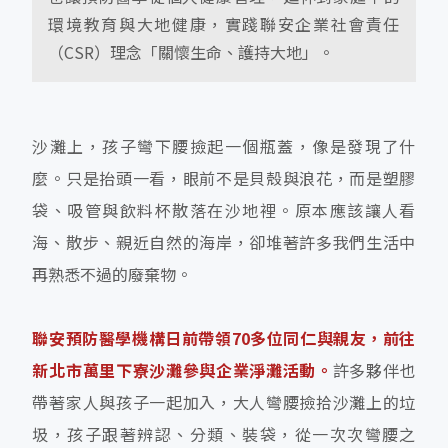
環境教育與大地健康，實踐聯安企業社會責任
（CSR）理念「關懷生命、護持大地」。
沙灘上，孩子彎下腰撿起一個瓶蓋，像是發現了什
麼。只是抬頭一看，眼前不是貝殼與浪花，而是塑膠
袋、吸管與飲料杯散落在沙地裡。原本應該讓人看
海、散步、親近自然的海岸，卻堆著許多我們生活中
再熟悉不過的廢棄物。
聯安預防醫學機構日前帶領70多位同仁與親友，前往
新北市萬里下寮沙灘參與企業淨灘活動。
許多夥伴也
帶著家人與孩子一起加入，大人彎腰撿拾沙灘上的垃
圾，孩子跟著辨認、分類、裝袋，從一次次彎腰之