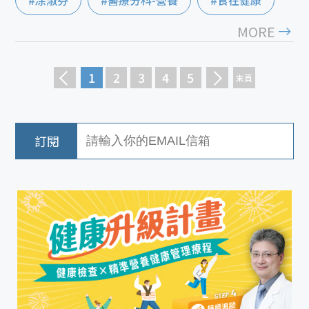
#凃淑芬
#醫療分科-營養
#食在健康
MORE
1
2
3
4
5