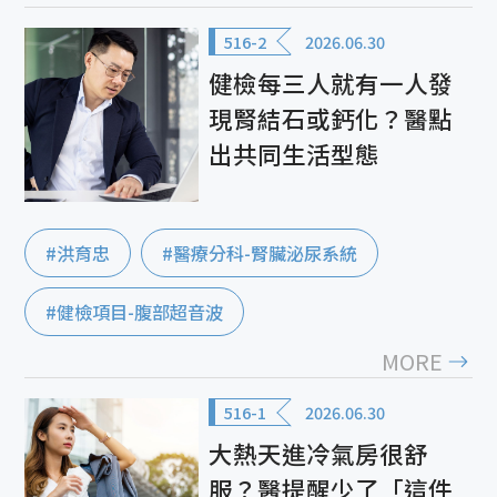
516-2
2026.06.30
健檢每三人就有一人發
現腎結石或鈣化？醫點
出共同生活型態
#洪育忠
#醫療分科-腎臟泌尿系統
#健檢項目-腹部超音波
MORE
516-1
2026.06.30
大熱天進冷氣房很舒
服？醫提醒少了「這件