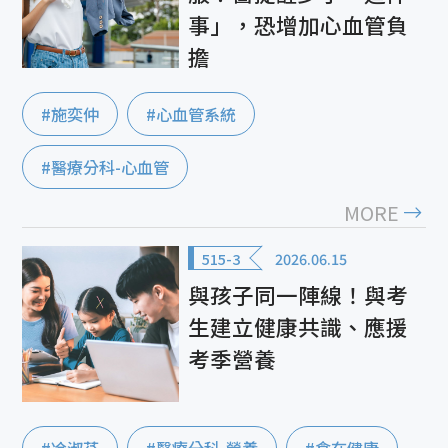
事」，恐增加心血管負
擔
#施奕仲
#心血管系統
#醫療分科-心血管
MORE
515-3
2026.06.15
與孩子同一陣線！與考
生建立健康共識、應援
考季營養