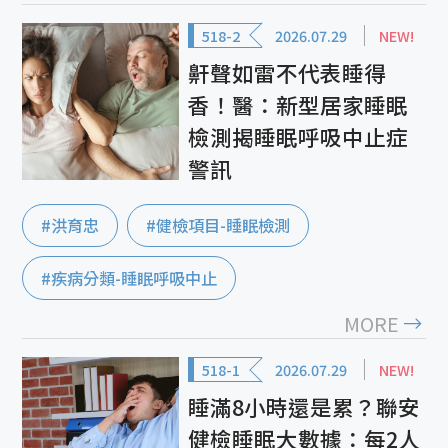
518-2
2026.07.29
NEW!
鼾聲如雷不代表睡得
香！醫：新型居家睡眠
檢測揭睡眠呼吸中止症
警訊
#洪育忠
#健檢項目-睡眠檢測
#疾病分類-睡眠呼吸中止
MORE
518-1
2026.07.29
NEW!
睡滿8小時還是累？聯安
健檢睡眠大數據：每2人