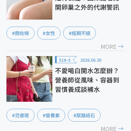
開卵巢之外的代謝警訊
#顏佐樺
#女性
#經期不順
MORE
516-3
2026.06.30
不愛喝白開水怎麼辦？
營養師從風味、容器到
習慣養成談補水
#范睿珉
#營養素
#尿路結石
MORE