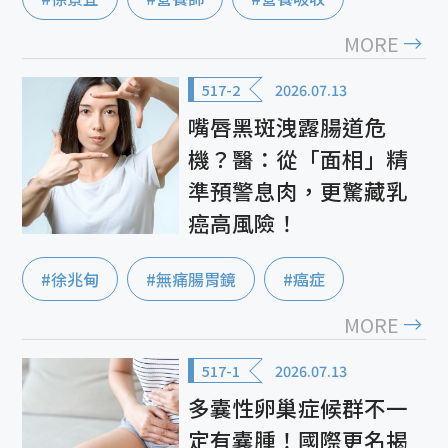
MORE
517-2
2026.07.13
嘴唇黑斑洩露腸道危
機？醫：從「面相」精
準預警息肉，更驚藏乳
癌高風險！
#徐兆甸
#無痛腸胃鏡
#癌症
MORE
517-1
2026.07.13
多囊性卵巢症候群不一
定有囊腫！國際更名揭