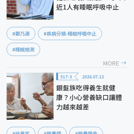
近1人有睡眠呼吸中止
#鄭乃源
#疾病分類-睡眠呼吸中止
#睡眠檢測
MORE
517-3
2026.07.13
銀髮族吃得養生就健
康？小心營養缺口讓體
力越來越差
#徐景宜
#營養師
#營養吸收