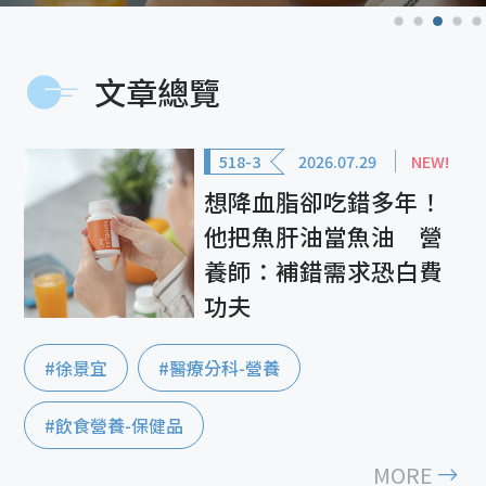
文章總覽
518-3
2026.07.29
NEW!
想降血脂卻吃錯多年！
他把魚肝油當魚油 營
養師：補錯需求恐白費
功夫
#徐景宜
#醫療分科-營養
#飲食營養-保健品
MORE