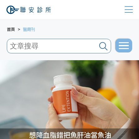
首頁
醫周刊
想降血脂錯把魚肝油當魚油