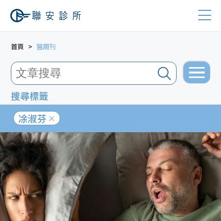
首頁
醫周刊
搜尋標籤
凃淑芬