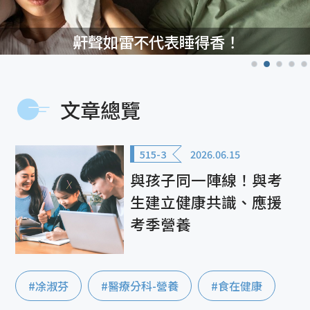
鼾聲如雷不代表睡得香！
文章總覽
515-3
2026.06.15
與孩子同一陣線！與考
生建立健康共識、應援
考季營養
#凃淑芬
#醫療分科-營養
#食在健康