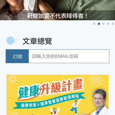
鼾聲如雷不代表睡得香！
文章總覽