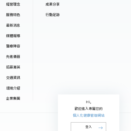
經營理念
成果分享
服務特色
行動足跡
最新消息
媒體報導
醫療陣容
先進儀器
招募菁英
交通資訊
環境介紹
企業集團
Ｈi,
歡迎進入專屬您的
個人化健康管理網站
登入