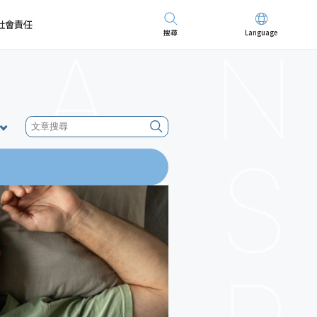
社會責任
搜尋
Language
先進儀器
招募精英