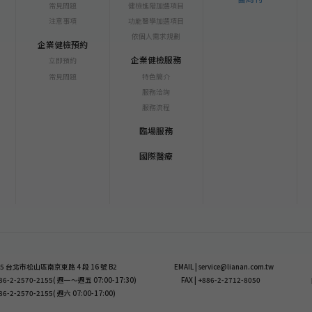
常見問題
健檢進階加選項目
注意事項
功能醫學加選項目
依個人需求規劃
企業健檢預約
企業健檢服務
立即預約
常見問題
特色簡介
服務洽詢
服務流程
臨場服務
國際醫療
 105 台北市松山區南京東路 4 段 16 號 B2
EMAIL | service@lianan.com.tw
+886-2-2570-2155( 週一～週五 07:00-17:30)
FAX | +886-2-2712-8050
886-2-2570-2155( 週六 07:00-17:00)