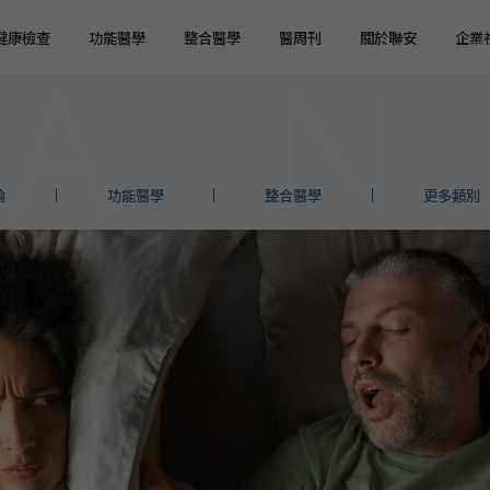
健康檢查
功能醫學
整合醫學
醫周刊
關於聯安
企業
健檢預約
健檢服務
服務特色
企業健檢預約
企業健檢服務
最新消息
媒體報導
健檢注意事項
臨場服務
醫療陣容
國際醫療
環境介紹
企業集團
論
功能醫學
整合醫學
更多類別