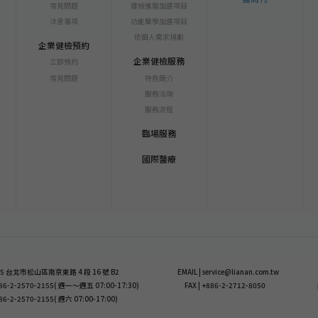
常見問題
健檢進階加選項目
注意事項
功能醫學加選項目
依個人需求規劃
企業健檢預約
企業健檢服務
立即預約
常見問題
特色簡介
服務洽詢
服務流程
臨場服務
國際醫療
 105 台北市松山區南京東路 4 段 16 號 B2
EMAIL | service@lianan.com.tw
+886-2-2570-2155( 週一～週五 07:00-17:30)
FAX | +886-2-2712-8050
886-2-2570-2155( 週六 07:00-17:00)