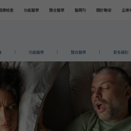
健康檢查
功能醫學
整合醫學
醫周刊
關於聯安
企業
健檢預約
健檢服務
服務特色
企業健檢預約
企業健檢服務
最新消息
媒體報導
健檢注意事項
臨場服務
醫療陣容
國際醫療
環境介紹
企業集團
論
功能醫學
整合醫學
更多類別