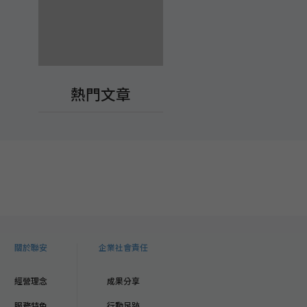
熱門文章
關於聯安
企業社會責任
經營理念
成果分享
服務特色
行動足跡