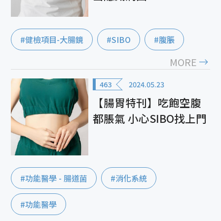
#健檢項目-大腸鏡
#SIBO
#腹脹
MORE
463
2024.05.23
【腸胃特刊】吃飽空腹
都脹氣 小心SIBO找上門
#功能醫學 - 腸道菌
#消化系統
#功能醫學