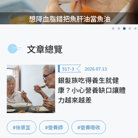
想降血脂錯把魚肝油當魚油
文章總覽
517-3
2026.07.13
銀髮族吃得養生就健
康？小心營養缺口讓體
力越來越差
#徐景宜
#營養師
#營養吸收