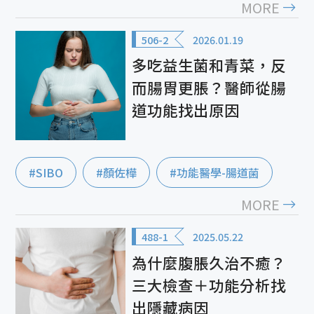
MORE
506-2
2026.01.19
多吃益生菌和青菜，反
而腸胃更脹？醫師從腸
道功能找出原因
#SIBO
#顏佐樺
#功能醫學-腸道菌
MORE
488-1
2025.05.22
為什麼腹脹久治不癒？
三大檢查＋功能分析找
出隱藏病因