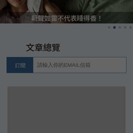
鼾聲如雷不代表睡得香！
文章總覽