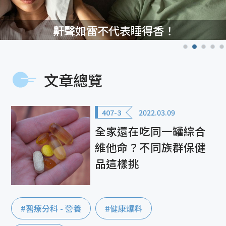
鼾聲如雷不代表睡得香！
文章總覽
407-3
2022.03.09
全家還在吃同一罐綜合
維他命？不同族群保健
品這樣挑
#醫療分科 - 營養
#健康爆料