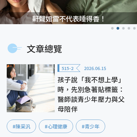
鼾聲如雷不代表睡得香！
文章總覽
515-2
2026.06.15
孩子說「我不想上學」
時，先別急著貼標籤：
醫師談青少年壓力與父
母陪伴
#陳采汎
#心理健康
#青少年