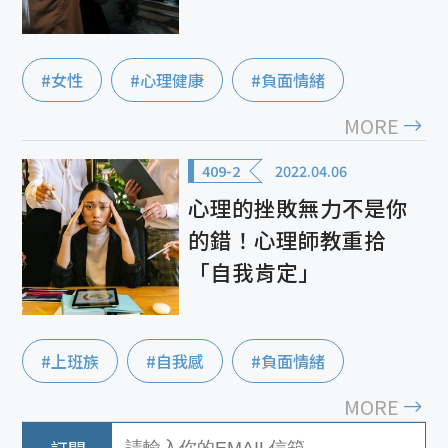
#女性
#心理健康
#負面情緒
MORE
409-2
2022.04.06
心理的挫敗無力不是你
的錯！心理師教重拾
「自我肯定」
#上班族
#自我感
#負面情緒
MORE