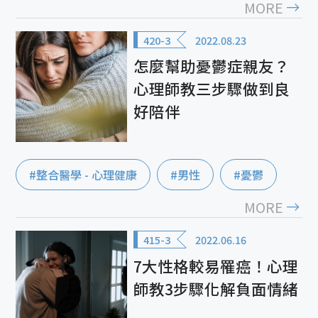
MORE
420-3
2022.08.23
怎麼幫助憂鬱症親友？
心理師教三步驟做到良
好陪伴
#整合醫學 - 心理健康
#男性
#憂鬱
MORE
415-3
2022.06.16
7大性格較易罹癌！心理
師教3步驟化解負面情緒