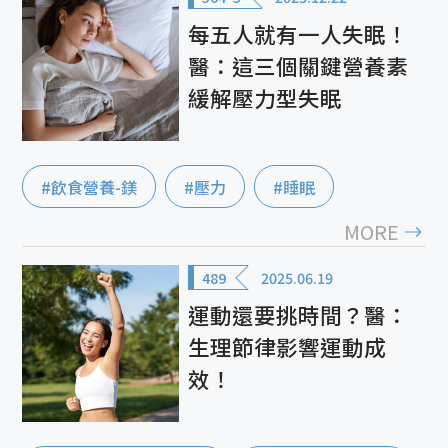
每五人就有一人失眠！
醫：這三個關鍵營養素
緩解壓力型失眠
#飲食營養-鎂
#壓力
#睡眠
MORE
489
2025.06.19
運動還要挑時間？醫：
生理節律影響運動成
效！