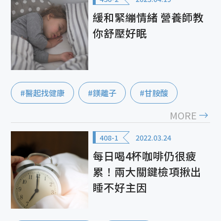
緩和緊繃情緒 營養師教
你舒壓好眠
#醫起找健康
#鎂離子
#甘胺酸
MORE
408-1
2022.03.24
每日喝4杯咖啡仍很疲
累！兩大關鍵檢項揪出
睡不好主因