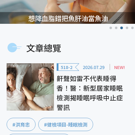
血脂錯把魚肝油當魚油
銀髮
文章總覽
518-2
2026.07.29
NEW!
鼾聲如雷不代表睡得
香！醫：新型居家睡眠
檢測揭睡眠呼吸中止症
警訊
#洪育忠
#健檢項目-睡眠檢測