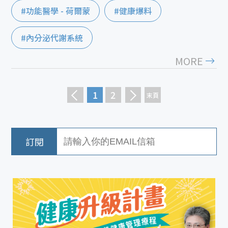
#功能醫學 - 荷爾蒙
#健康爆料
#內分泌代謝系統
MORE
1
2