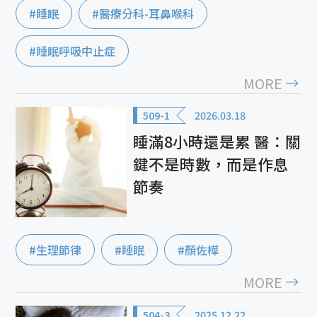
#睡眠
#醫療分科-耳鼻喉科
#睡眠呼吸中止症
MORE
509-1
2026.03.18
睡滿8小時還是累 醫：關
鍵不是時數，而是作息
節奏
#生理節律
#睡眠
#顏佐樺
MORE
504-3
2025.12.22