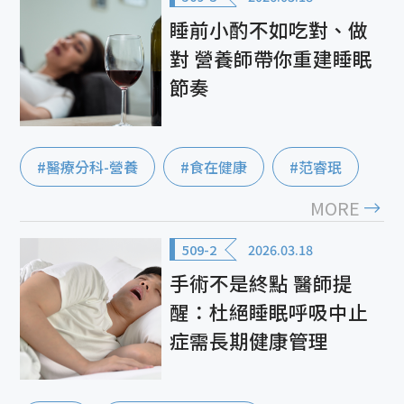
睡前小酌不如吃對、做
對 營養師帶你重建睡眠
節奏
#醫療分科-營養
#食在健康
#范睿珉
MORE
509-2
2026.03.18
手術不是終點 醫師提
醒：杜絕睡眠呼吸中止
症需長期健康管理