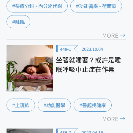
#醫療分科 - 內分泌代謝
#功能醫學 - 荷爾蒙
#睡眠
MORE
448-1
2023.10.04
坐著就睡著？或許是睡
眠呼吸中止症在作祟
#上班族
#功能醫學
#醫起找健康
MORE
436-2
2023.04.19