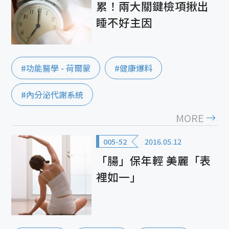
累！兩大關鍵檢項揪出
睡不好主因
#功能醫學 - 荷爾蒙
#健康爆料
#內分泌代謝系統
MORE
005-52
2016.05.12
「腸」保年輕 美麗「表
裡如一」