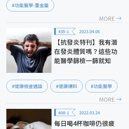
#功能醫學-重金屬
MORE
435-1
2023.04.06
【抗發炎特刊】我有潛
在發炎體質嗎？這些功
能醫學篩檢一篩就知
#健康檢查通論
#健康爆料
#功能醫學
MORE
408-1
2022.03.24
每日喝4杯咖啡仍很疲