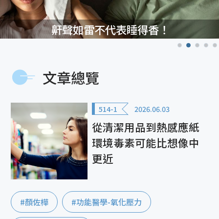
鼾聲如雷不代表睡得香！
文章總覽
514-1
2026.06.03
從清潔用品到熱感應紙
環境毒素可能比想像中
更近
#顏佐樺
#功能醫學-氧化壓力