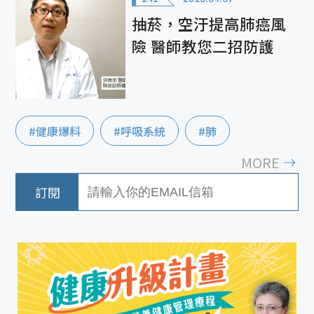
抽菸，空汙提高肺癌風
險 醫師教您二招防護
#健康爆料
#呼吸系統
#肺
MORE