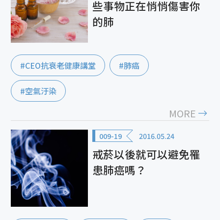
些事物正在悄悄傷害你
的肺
#CEO抗衰老健康講堂
#肺癌
#空氣汙染
MORE
009-19
2016.05.24
戒菸以後就可以避免罹
患肺癌嗎？