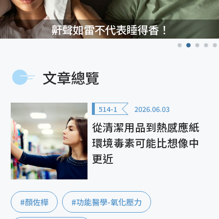
鼾聲如雷不代表睡得香！
文章總覽
514-1
2026.06.03
從清潔用品到熱感應紙
環境毒素可能比想像中
更近
#顏佐樺
#功能醫學-氧化壓力