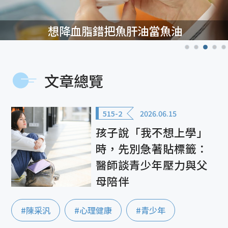
想降血脂錯把魚肝油當魚油
文章總覽
515-2
2026.06.15
孩子說「我不想上學」
時，先別急著貼標籤：
醫師談青少年壓力與父
母陪伴
#陳采汎
#心理健康
#青少年