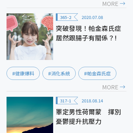
MORE
365-2
2020.07.08
突破發現！帕金森氏症
居然跟腸子有關係？!
#健康爆料
#消化系統
#帕金森氏症
MORE
317-1
2018.08.14
睪定男性荷爾蒙 揮別
憂鬱提升抗壓力