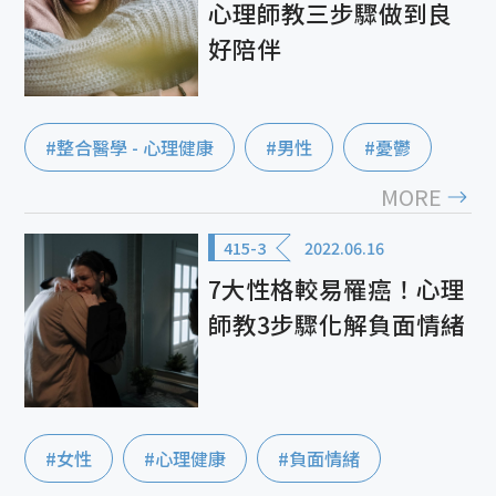
心理師教三步驟做到良
好陪伴
#整合醫學 - 心理健康
#男性
#憂鬱
MORE
415-3
2022.06.16
7大性格較易罹癌！心理
師教3步驟化解負面情緒
#女性
#心理健康
#負面情緒