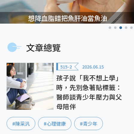
想降血脂錯把魚肝油當魚油
文章總覽
515-2
2026.06.15
孩子說「我不想上學」
時，先別急著貼標籤：
醫師談青少年壓力與父
母陪伴
#陳采汎
#心理健康
#青少年