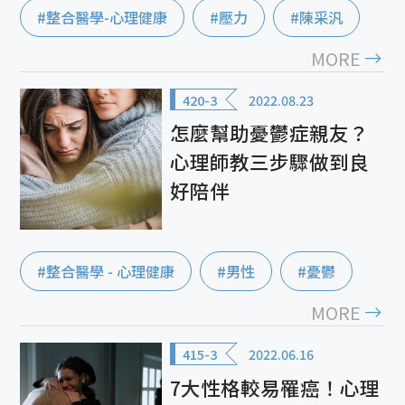
#整合醫學-心理健康
#壓力
#陳采汎
MORE
420-3
2022.08.23
怎麼幫助憂鬱症親友？
心理師教三步驟做到良
好陪伴
#整合醫學 - 心理健康
#男性
#憂鬱
MORE
415-3
2022.06.16
7大性格較易罹癌！心理