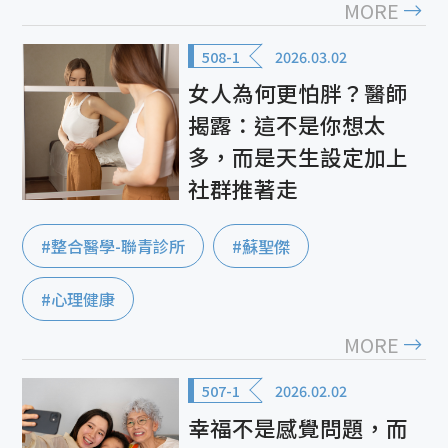
MORE
508-1
2026.03.02
女人為何更怕胖？醫師
揭露：這不是你想太
多，而是天生設定加上
社群推著走
#整合醫學-聯青診所
#蘇聖傑
#心理健康
MORE
507-1
2026.02.02
幸福不是感覺問題，而