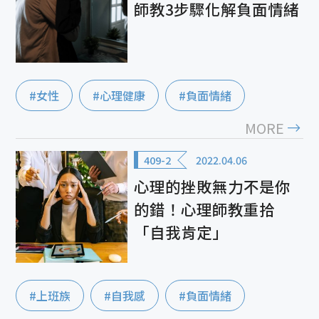
師教3步驟化解負面情緒
#女性
#心理健康
#負面情緒
MORE
409-2
2022.04.06
心理的挫敗無力不是你
的錯！心理師教重拾
「自我肯定」
#上班族
#自我感
#負面情緒