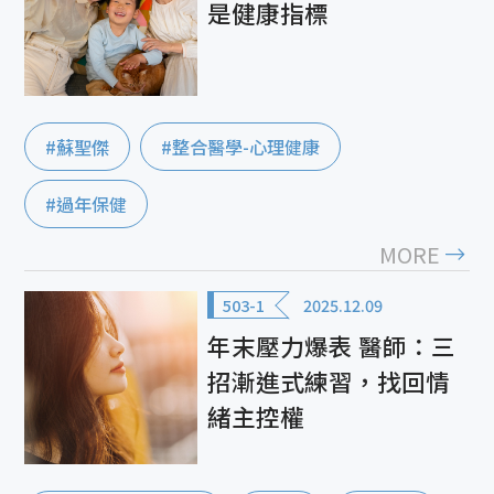
是健康指標
#蘇聖傑
#整合醫學-心理健康
#過年保健
MORE
503-1
2025.12.09
年末壓力爆表 醫師：三
招漸進式練習，找回情
緒主控權