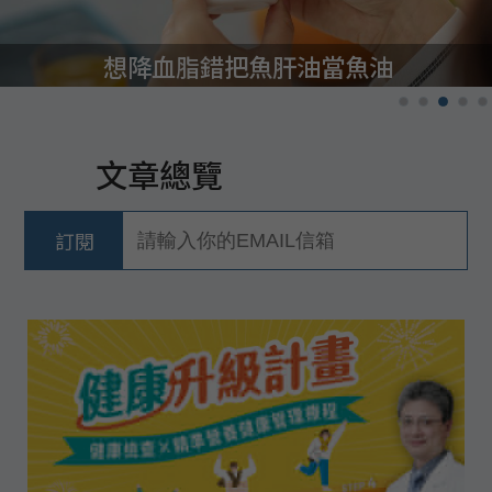
想降血脂錯把魚肝油當魚油
文章總覽