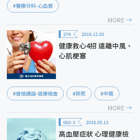
#醫療分科-心血管
MORE
274
2016.12.05
健康救心4招 遠離中風、
心肌梗塞
#健檢通論-健康檢查
#猝死
#中風
MORE
002-3
2016.05.13
高血壓症狀 心理健康檢