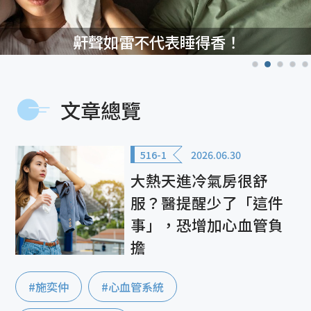
鼾聲如雷不代表睡得香！
文章總覽
516-1
2026.06.30
大熱天進冷氣房很舒
服？醫提醒少了「這件
事」，恐增加心血管負
擔
#施奕仲
#心血管系統