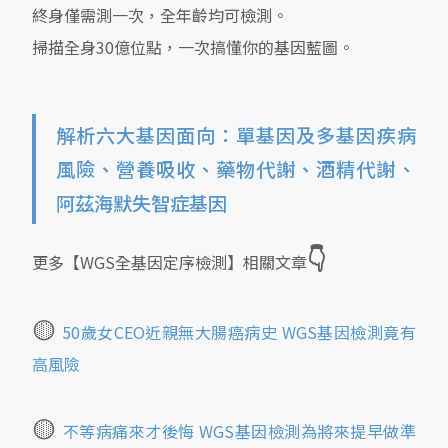
終身僅需測一次，全年齡均可檢測。
掃描全身30億位點，一次搞懂你的基因藍圖。
解析六大基因面向：單基因及多基因疾病
風險、營養吸收、藥物代謝、酒精代謝、
阿茲海默失智症基因
👇
更多【WGS全基因定序檢測】相關文章
🟡
50歲女CEO近親無大腸癌病史 WGS基因檢測竟有
高風險
🟡
不等病痛來才後悔 WGS基因檢測為將來提早做準