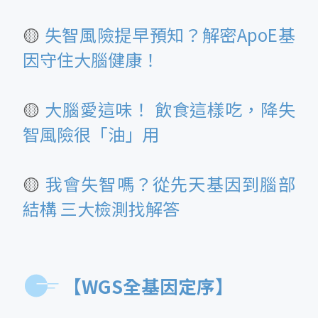
🟡
失智風險提早預知？解密ApoE基
因守住大腦健康！
🟡
大腦愛這味！ 飲食這樣吃，降失
智風險很「油」用
🟡
我會失智嗎？從先天基因到腦部
結構 三大檢測找解答
【WGS全基因定序】