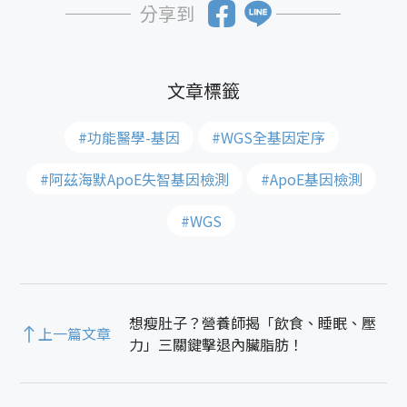
分享到
#功能醫學-基因
#WGS全基因定序
#阿茲海默ApoE失智基因檢測
#ApoE基因檢測
#WGS
想瘦肚子？營養師揭「飲食、睡眠、壓
上一篇文章
力」三關鍵擊退內臟脂肪！