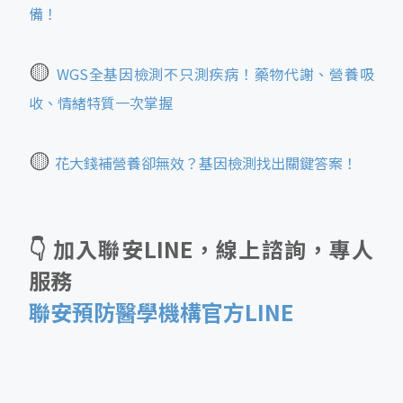
備！
🟡
WGS全基因檢測不只測疾病！藥物代謝、營養吸
收、情緒特質一次掌握
🟡
花大錢補營養卻無效？基因檢測找出關鍵答案！
👇 加入聯安LINE，線上諮詢，專人
服務
聯安預防醫學機構官方LINE