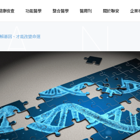
健康檢查
功能醫學
整合醫學
醫周刊
關於聯安
企業
解基因、才能改變命運
健檢預約
健檢服務
服務特色
企業健檢預約
企業健檢服務
最新消息
媒體報導
健檢注意事項
臨場服務
醫療陣容
國際醫療
環境介紹
企業集團