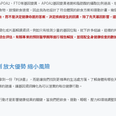
POA2、FTO等基因變異， APOA2基因變異者飽和脂肪酸的攝取比例過高、
食物，放慢飲食速度，因此我為他設計了符合體質的飲食方案和運動計畫，幾
向，而不是決定健康命運的答案，決定疾病發生的因素，除了先天基因影響，
簡化或片面解讀資訊，例如只有檢測少量的基因位點，就下許多結論，這樣的
綜合評估，有賴專業的預防醫學團隊進行報告解說，並搭配全身健康檢查的數
 放大優勢 縮小風險
拿到一份『判決書』，而是讓我們找到更精準的生活處方箋。了解身體有哪些
隊的建議，讓基因資訊轉化為可以落實的每日健康行動。
行動才是影響健康結果的關鍵。當我們把飲食、運動、睡眠、壓力和環境調整