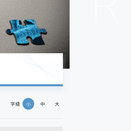
字級
小
中
大