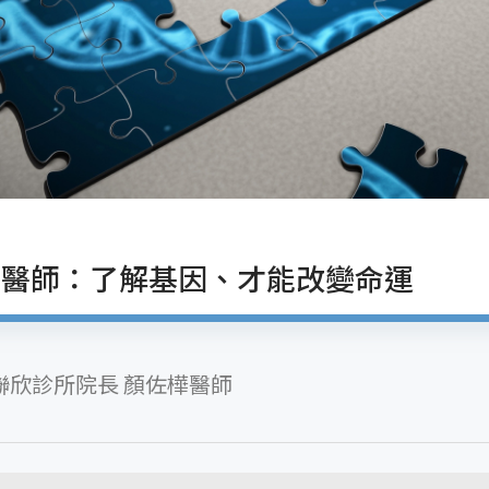
！醫師：了解基因、才能改變命運
聯欣診所院長 顏佐樺醫師