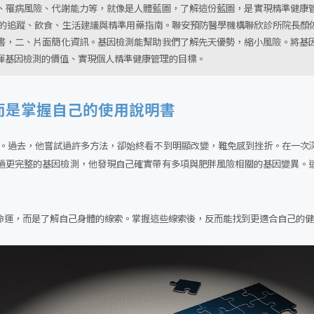
、罹病風險、代謝能力等，就像是人體藍圖，了解這份藍圖，是實現精準健康
化的追蹤、飲食、生活建議與精準用藥指南。聯安預防醫學機構聯欣診所院長顏
書，二、片面簡化資訊。基因檢測能幫助我們了解先天優勢，縮小風險。將基
揮基因檢測的價值、實現個人精準健康管理的目標。
而是掌握自己的使用說明書
苦惱。過去，他嘗試過許多方法，卻始終看不到明顯改變，難免感到挫折。在一次
過更完整的基因檢測，他發現自己確實帶有多項與肥胖風險相關的基因變異。
命運，而是了解自己身體的線索。掌握這些線索後，反而能找到更適合自己的