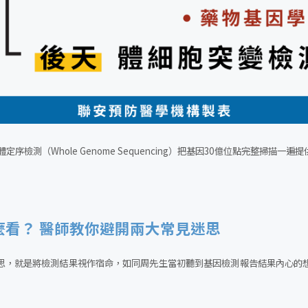
序檢測（Whole Genome Sequencing）把基因30億位點完整掃描
麼看？ 醫師教你避開兩大常見迷思
思，就是將檢測結果視作宿命，如同周先生當初聽到基因檢測報告結果內心的