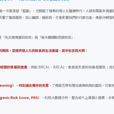
我們第一次看清楚「藍圖」，也開啟了精準的個人化醫療時代。人類有兩萬多個基
影響了罹病風險，如心臟病、糖尿病，也會影響我們的代謝功能，像是分解咖
是「先天遺傳基因檢測」與「後天體細胞突變檢測」:
的風險，並提供個人化的飲食與生活建議，其中包含四大類：
質相關的單基因變異
，例如 BRCA1、BRCA2，會提高乳癌和卵巢癌風險；
screening），特別適合備孕的夫妻
，了解是否帶有隱性遺傳疾病的基因，可事
ic Risk Score, PRS）
，利用大數據分析，整合成千上萬個小變異，計