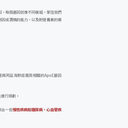
因，每個基因就像不同模組，掌控我們
啡因或酒精的能力，以及對營養素的需
或是與阿茲海默症風險相關的ApoE基因
先進行規劃。
算出一些
慢性疾病如糖尿病、心血管疾