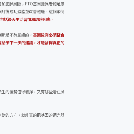
增加肥胖風險；FTO基因變異者飽足感
個月後成功減脂並改善體能。這個案例
還包括後天生活習慣和環境因素。
判斷是不夠嚴謹的，
基因檢測必須整合
據給予下一步的建議，才能發揮真正的
天生的優勢值得發揮，又有哪些潛在風
到對的方向，就能真的把基因的調光器