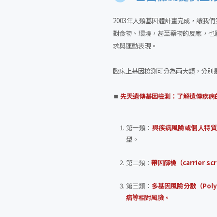
2003年人類基因體計畫完成，讓
對食物、環境，甚至藥物的反應，也
求與運動表現。
臨床上基因檢測可分為兩大類，分別
⏹︎
先天遺傳基因檢測：了解遺傳疾病
第一類：
與疾病風險或個人特
型。
第二類：
帶因篩檢（carrier 
第三類：
多基因風險分數（Polygen
病等相對風險。