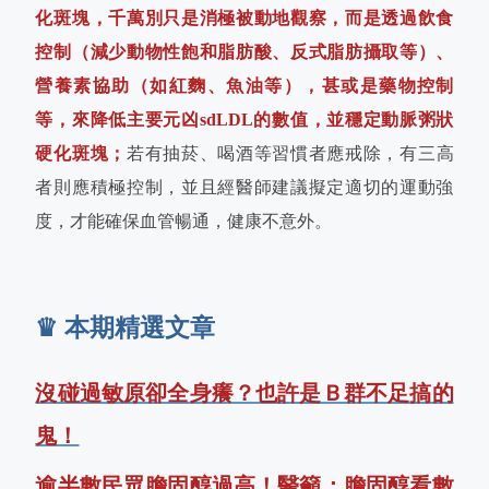
化斑塊，千萬別只是消極被動地觀察，而是透過飲食
控制（減少動物性飽和脂肪酸、反式脂肪攝取等）、
營養素協助（如紅麴、魚油等），甚或是藥物控制
等，來降低主要元凶sdLDL的數值，並穩定動脈粥狀
硬化斑塊；
若有抽菸、喝酒等習慣者應戒除，有三高
者則應積極控制，並且經醫師建議擬定適切的運動強
度，才能確保血管暢通，健康不意外。
♛ 本期精選文章
沒碰過敏原卻全身癢？也許是Ｂ群不足搞的
鬼！
逾半數民眾膽固醇過高！醫籲：膽固醇看數