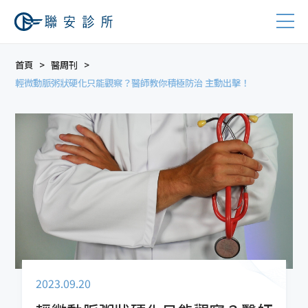
首頁
醫周刊
輕微動脈粥狀硬化只能觀察？醫師教你積極防治 主動出擊！
2023.09.20