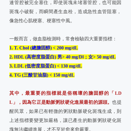
連管腔被完全塞住，即使斑塊未堵塞管腔，也可能因
斑塊小破裂，而瞬間產生血栓，造成急性血管阻塞，
像急性心肌梗塞、梗塞性中風。
一般而言，做血脂檢測時，常會檢驗四大重要指標：
1. T. Chol (總膽固醇) < 200 mg/dL
2. HDL (高密度脂蛋白) 男> 40 mg/Dl；女> 50 mg/dL
3. LDL (低密度脂蛋白) < 130 mg/dL
4. TG (三酸甘油脂) < 150 mg/dL
其中，最重要的指標就是俗稱壞的膽固醇的「LD
L」，因為它正是動脈粥狀硬化進展最初的源頭。
也提
醒民眾，如果已有輕微的粥狀動脈硬化斑塊生成，則
上述指標要變更加嚴格，讓已產生的動脈粥狀硬化斑
塊無法繼續進展，才不至於愈來愈嚴重。