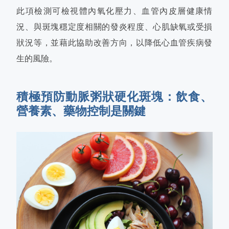
此項檢測可檢視體內氧化壓力、血管內皮層健康情
況、與斑塊穩定度相關的發炎程度、心肌缺氧或受損
狀況等，並藉此協助改善方向，以降低心血管疾病發
生的風險。
積極預防動脈粥狀硬化斑塊：飲食、
營養素、藥物控制是關鍵