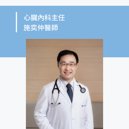
心臟內科主任
施奕仲醫師