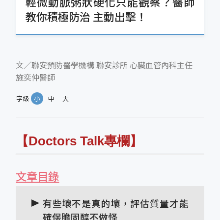
輕微動脈粥狀硬化只能觀察？醫師
教你積極防治 主動出擊！
文／聯安預防醫學機構 聯安診所 心臟血管內科主任
施奕仲醫師
字級
小
中
大
【Doctors Talk
專欄
】
文章目錄
有些壞不是真的壞，評估質量才能
確保膽固醇不做怪