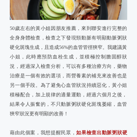
50歲左右的黃小姐因朋友推薦，來到聯安進行完整的
全身身體檢查，檢查之下發現頸動脈有明顯動脈粥狀
硬化斑塊生成，且造成56%的血管管徑狹窄。我建議黃
小姐，此時應預防血栓生成，並積極控制膽固醇狀
況，經過深入檢查分析，可以有多種治療方向，藥物
治療是一個有效的選項，而營養素的補充來改善也是
另一個手段。為了避免心血管狀況持續惡化，黃小姐
積極配合，加上規律的適量運動，經過六個月之後，
結果令人振奮的，不只動脈粥狀硬化斑塊萎縮，血管
狹窄狀況更有明顯的改善！
藉由此個案，我想提醒民眾，
如果檢查出動脈粥狀硬