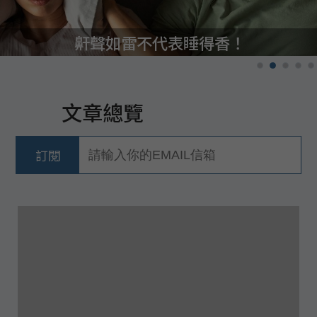
鼾聲如雷不代表睡得香！
文章總覽