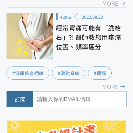
MORE
420-2
2022.08.23
經常胃痛可能有「膽結
石」?! 醫師教您用疼痛
位置、頻率區分
#健康檢查通論
#消化系統
#胃痛
MORE