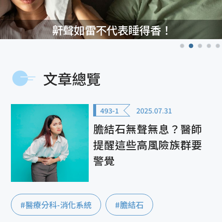
鼾聲如雷不代表睡得香！
文章總覽
493-1
2025.07.31
膽結石無聲無息？醫師
提醒這些高風險族群要
警覺
#醫療分科-消化系統
#膽結石