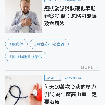
冠狀動脈粥狀硬化早期
難察覺 醫：忽略可能釀
致命風險
#施奕仲
#醫療分科-心血管
#冠狀動脈粥狀硬化
MORE
494-3
2025.08.14
每天10萬次心跳的壓力
測試 為什麼高血壓一定
要治療