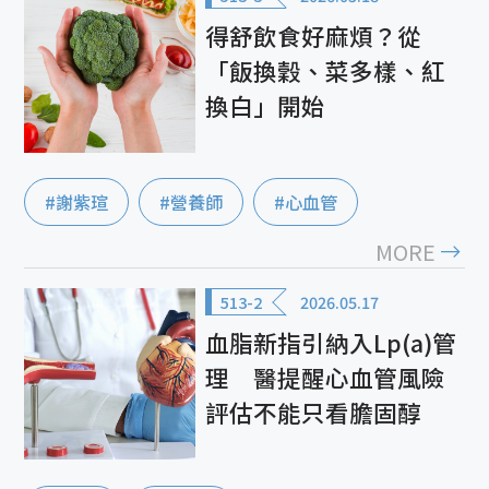
得舒飲食好麻煩？從
「飯換穀、菜多樣、紅
換白」開始
#謝紫瑄
#營養師
#心血管
MORE
513-2
2026.05.17
血脂新指引納入Lp(a)管
理 醫提醒心血管風險
評估不能只看膽固醇