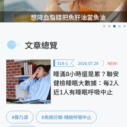
想降血脂錯把魚肝油當魚油
文章總覽
518-1
2026.07.29
NEW!
睡滿8小時還是累？聯安
健檢睡眠大數據：每2人
近1人有睡眠呼吸中止
#鄭乃源
#疾病分類-睡眠呼吸中止