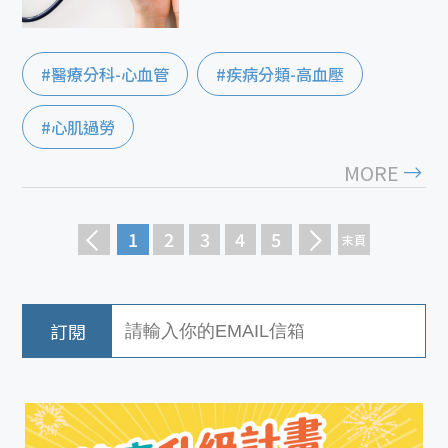
#醫療分科-心血管
#疾病分類-高血壓
#心肌過勞
MORE
1
2
3
4
5