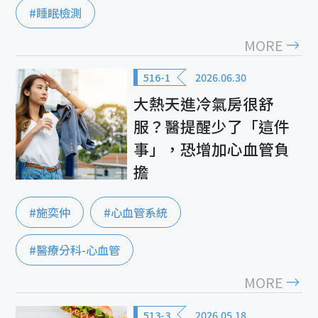
#睡眠檢測
MORE
516-1
2026.06.30
大熱天進冷氣房很舒
服？醫提醒少了「這件
事」，恐增加心血管負
擔
#施奕仲
#心血管系統
#醫療分科-心血管
MORE
513-3
2026.05.18