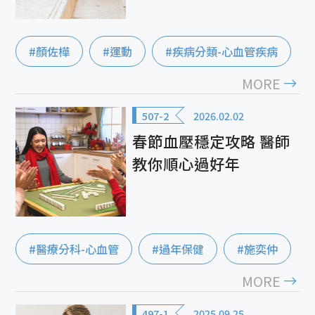
#顏佐樺
#運動
#疾病分類-心血管疾病
MORE
507-2
2026.02.02
春節血壓穩定攻略 醫師
教你順心過好年
#醫療分科-心血管
#過年保健
#施奕仲
MORE
497-1
2025.09.25