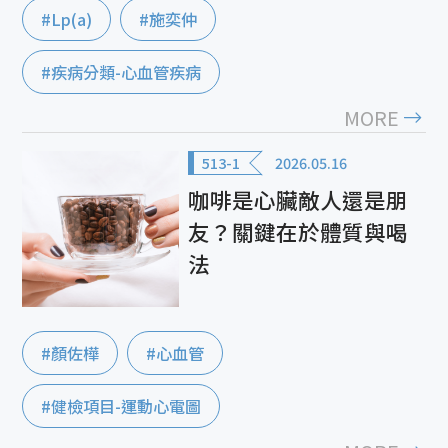
#Lp(a)
#施奕仲
#疾病分類-心血管疾病
MORE
513-1
2026.05.16
咖啡是心臟敵人還是朋
友？關鍵在於體質與喝
法
#顏佐樺
#心血管
#健檢項目-運動心電圖