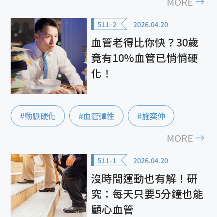
MORE
511-2
2026.04.20
血管老得比你快？30歲
竟有10%血管已悄悄硬
化！
#動脈硬化
#血管彈性
#施奕仲
MORE
511-1
2026.04.20
沒時間運動也有解！研
究：每天只要5分鐘也能
顧心血管