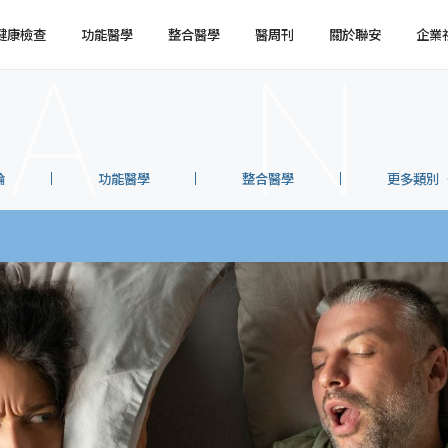
健康檢查
功能醫學
整合醫學
醫周刊
關於聯安
企業
健檢預約
健檢服務
服務特色
企業健檢預約
企業健檢服務
最新消息
媒體報導
健檢注意事項
臨場服務
醫療陣容
國際醫療
環境介紹
企業集團
論
功能醫學
整合醫學
更多類別