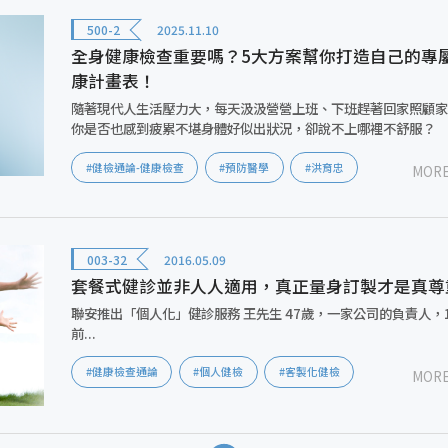
500-2
2025.11.10
全身健康檢查重要嗎？5大方案幫你打造自己的專
康計畫表！
隨著現代人生活壓力大，每天汲汲營營上班、下班趕著回家照顧
你是否也感到疲累不堪身體好似出狀況，卻說不上哪裡不舒服？
#健檢通論-健康檢查
#預防醫學
#洪育忠
MOR
003-32
2016.05.09
套餐式健診並非人人適用，真正量身訂製才是真尊
聯安推出「個人化」健診服務 王先生 47歲，一家公司的負責人，10年
前...
#健康檢查通論
#個人健檢
#客製化健檢
MOR