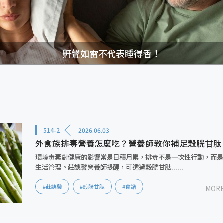
鼾聲如雷不代表睡得香！
514-2
2026.06.03
外食族排毒營養怎麼吃？營養師教你補足穀胱甘肽
環境毒素對健康的影響常是日積月累，排毒不是一次性行動，而
生活管理。莊譓馨營養師提醒，可透過穀胱甘肽......
#莊譓馨
#穀胱甘肽
#食譜
MOR