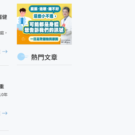
屬健
家庭，
E
熱門文章
重
E