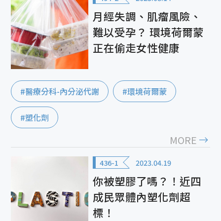
月經失調、肌瘤風險、
難以受孕？ 環境荷爾蒙
正在偷走女性健康
#醫療分科-內分泌代謝
#環境荷爾蒙
#塑化劑
MORE
436-1
2023.04.19
你被塑膠了嗎？！近四
成民眾體內塑化劑超
標！