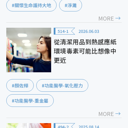
#關懷生命護持大地
#淨灘
MORE
514-1
2026.06.03
從清潔用品到熱感應紙
環境毒素可能比想像中
更近
#顏佐樺
#功能醫學-氧化壓力
#功能醫學-重金屬
MORE
494-2
2025.08.14