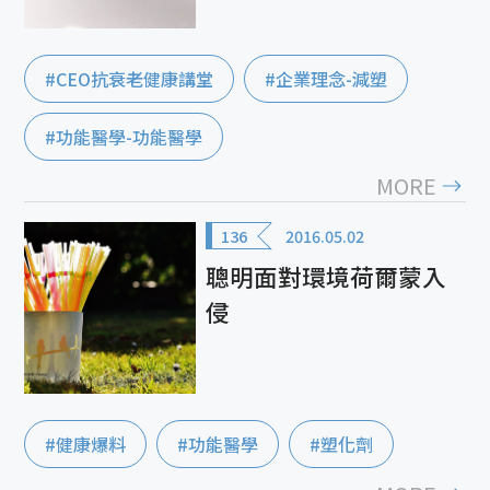
#CEO抗衰老健康講堂
#企業理念-減塑
#功能醫學-功能醫學
MORE
136
2016.05.02
聰明面對環境荷爾蒙入
侵
#健康爆料
#功能醫學
#塑化劑