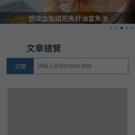
想降血脂錯把魚肝油當魚油
文章總覽