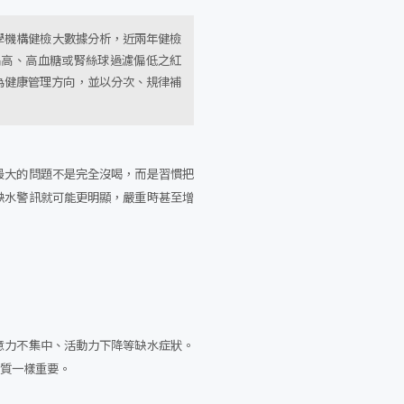
學機構健檢大數據分析，近兩年健檢
尿酸偏高、高血糖或腎絲球過濾偏低之紅
作為健康管理方向，並以分次、規律補
最大的問題不是完全沒喝，而是習慣把
缺水警訊就可能更明顯，嚴重時甚至增
意力不集中、活動力下降等缺水症狀。
物質一樣重要。