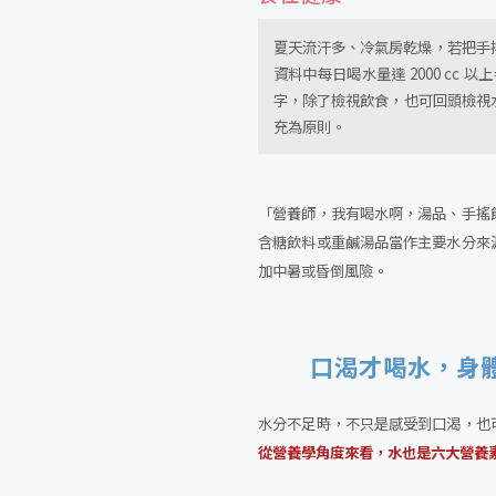
夏天流汗多、冷氣房乾燥，若把手
資料中每日喝水量達 2000 cc
字，除了檢視飲食，也可回頭檢視水
充為原則。
「營養師，我有喝水啊，湯品、手搖
含糖飲料或重鹹湯品當作主要水分來
加中暑或昏倒風險。
口渴才喝水，身
水分不足時，不只是感受到口渴，也
從營養學角度來看，水也是六大營養