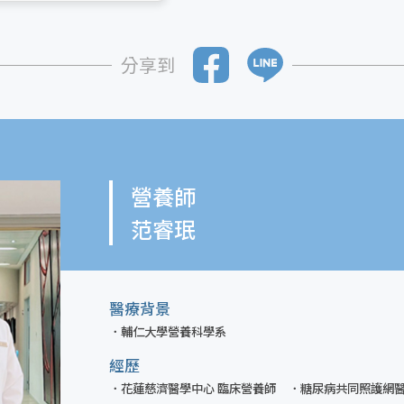
分享到
營養師
范睿珉
醫療背景
輔仁大學營養科學系
經歷
花蓮慈濟醫學中心 臨床營養師
糖尿病共同照護網