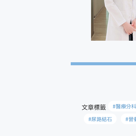
#醫療分科
#尿路結石
#營