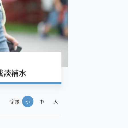
成談補水
字級
小
中
大