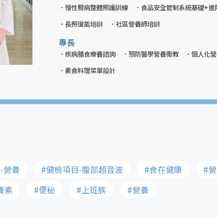
慢性腎病整體照護訓練
食品安全管制系統基礎+進
長照復能培訓
社區營養師培訓
專長
疾病膳食療養諮詢
預防醫學營養衛教
個人化營
素食料理菜單設計
-營養
#健檢項目-腹部超音波
#食在健康
#
養素
#便秘
#上班族
#營養