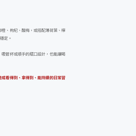
柳橙、枸杞、酸梅，或搭配薄荷葉、檸
更穩定。
，吸管杯或順手的瓶口設計，也能讓喝
變成看得到、拿得到、能持續的日常習