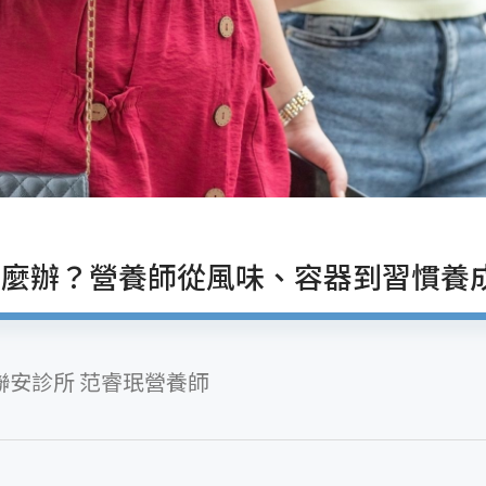
怎麼辦？營養師從風味、容器到習慣養
聯安診所 范睿珉營養師