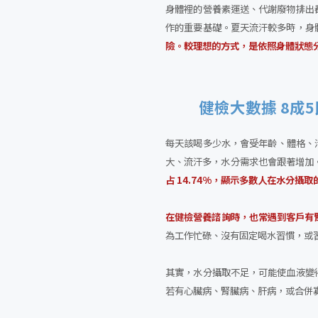
身體裡的營養素運送、代謝廢物排出
作的重要基礎。夏天流汗較多時，身
險。較理想的方式，是依照身體狀態
健檢大數據 8成
每天該喝多少水，會受年齡、體格、活
大、流汗多，水分需求也會跟著增加
占 14.74%，顯示多數人在水分攝
在健檢營養諮詢時，也常遇到客戶有
為工作忙碌、沒有固定喝水習慣，或
其實，水分攝取不足，可能使血液變
若有心臟病、腎臟病、肝病，或合併