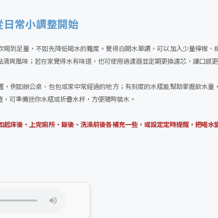
從日常小調整開始
次喝到足量，不如先降低喝水的難度。覺得白開水單調，可以加入少量檸檬、
點清爽風味；若在家覺得水有味道，也可使用過濾器並定期更換濾芯，讓口感
置，例如辦公桌、包包或家中常經過的地方；有刻度的水瓶能幫助掌握飲水量
壺，可準備迷你水瓶或折疊水杯，方便隨時裝水。
如起床後、上完廁所、飯後、洗澡前後各補充一些，或設定定時提醒，把喝水