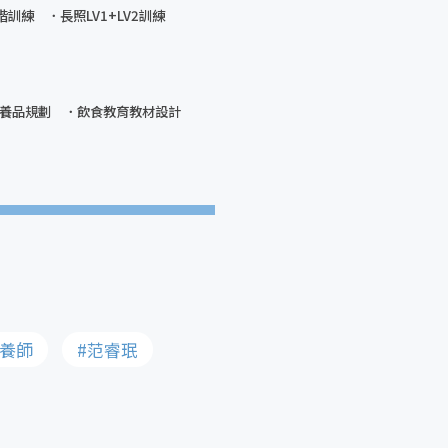
階訓練
長照LV1+LV2訓練
養品規劃
飲食教育教材設計
營養師
#范睿珉