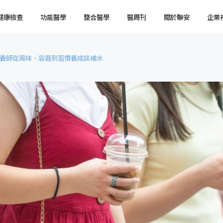
健康檢查
功能醫學
整合醫學
醫周刊
關於聯安
企業
養師從風味、容器到習慣養成談補水
健檢預約
健檢服務
服務特色
企業健檢預約
企業健檢服務
最新消息
媒體報導
健檢注意事項
臨場服務
醫療陣容
國際醫療
環境介紹
企業集團