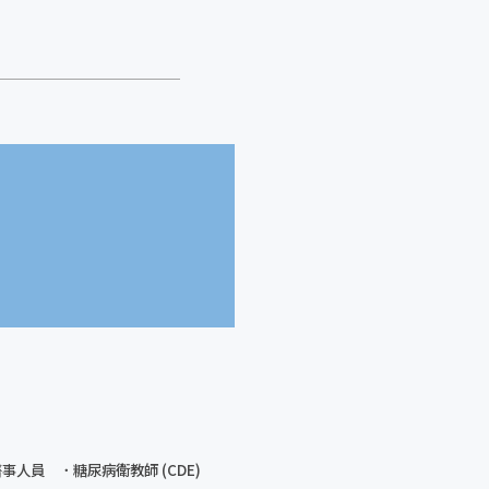
醫事人員
糖尿病衛教師 (CDE)