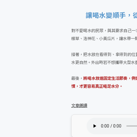
讓喝水變順手，
對不愛喝水的民眾，與其要求自己一
檬草、洛神花、小黃瓜片，讓水帶一
接著，把水放在看得到、拿得到的位
水更自然。外出時若不想攜帶大型水
最後，
將喝水放進固定生活節奏，例
慣，才更容易真正喝足水分。
文章朗讀