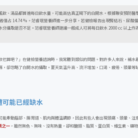
搖飲、湯品都算進每日飲水量，可能高估真正喝下的白開水。根據聯安預防醫
 以上者僅占 14.74 %。范睿珉營養師進一步分享，若健檢報告出現腎結石、
分攝取是否不足。范睿珉營養師建議一般成人可將每日飲水 2000 cc 以上
飲也算吧？」在健檢營養諮詢時，我常聽到類似的問題。對許多人來說，補水
源，卻忽略了白開水的攝取。夏天氣溫升高、流汗增加，口渴、疲倦、頭暈等
體可能已經缺水
可能牽動腦部、腸胃道、肌肉與體溫調節，因此有些人會出現頭痛、頭暈、注
素之一
，雖然無色、無味、沒有熱量，卻和醣類、脂質、蛋白質、維生素、礦