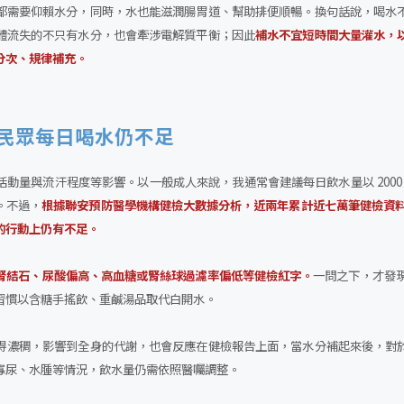
都需要仰賴水分，同時，水也能滋潤腸胃道、幫助排便順暢。換句話說，喝水
體流失的不只有水分，也會牽涉電解質平衡；因此
補水不宜短時間大量灌水，
分次、規律補充。
5民眾每日喝水仍不足
動量與流汗程度等影響。以一般成人來說，我通常會建議每日飲水量以 2000 
。不過，
根據聯安預防醫學機構健檢大數據分析，近兩年累計近七萬筆健檢資料中，
取的行動上仍有不足。
腎結石、尿酸偏高、高血糖或腎絲球過濾率偏低等健檢紅字。
一問之下，才發現
習慣以含糖手搖飲、重鹹湯品取代白開水。
得濃稠，影響到全身的代謝，也會反應在健檢報告上面，當水分補起來後，對
寡尿、水腫等情況，飲水量仍需依照醫囑調整。