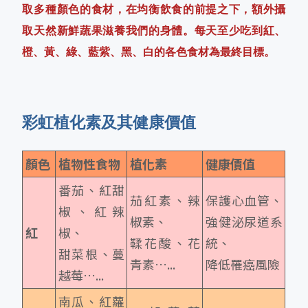
取多種顏色的食材，在均衡飲食的前提之下，額外攝
取天然新鮮蔬果滋養我們的身體。每天至少吃到紅、
橙、黃、綠、藍紫、黑、白的各色食材為最終目標。
彩虹植化素及其健康價值
顏色
植物性食物
植化素
健康價值
番茄、紅甜
茄紅素、辣
保護心血管、
椒、紅辣
椒素、
強健泌尿道系
紅
椒、
鞣花酸、花
統、
甜菜根、蔓
青素…...
降低罹癌風險
越莓…...
南瓜、紅蘿