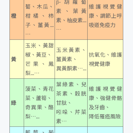
β-胡蘿蔔
蔔、木瓜、
維護視覺健
素、葉黃
橙
柑橘、柿
康、調節上呼
素、柚皮素...
子、薑黃...
吸道免疫力
…
…
玉米、黃甜
玉米黃素、
椒、黃豆、
抗氧化、維護
黃
薑黃素、
芒果、鳳
視覺健康
異黃酮素…...
梨...…
葉綠素、兒
菠菜、青花
維護視覺健
茶素、穀胱
菜、蘆筍、
康、強健骨骼
綠
甘肽、
奇異果、酪
及牙齒、
吲哚、芹菜
梨…...
降低罹癌風險
素…
藍莓、葡