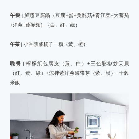
午餐 |
鮮蔬豆腐鍋（豆腐+蛋+美腿菇+青江菜+大蕃茄
+洋蔥+藜麥麵）（白、紅、綠）
午茶 |
小香蕉或橘子一顆（黃、橙）
晚餐 |
檸檬紙包腐皮（黃、白）+三色彩椒炒天貝
（紅、黃、綠）+涼拌紫洋蔥海帶芽（紫、黑）+十榖
米飯