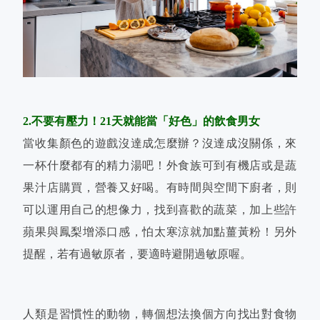
2.不要有壓力！21天就能當「好色」的飲食男女
當收集顏色的遊戲沒達成怎麼辦？沒達成沒關係，來
一杯什麼都有的精力湯吧！外食族可到有機店或是蔬
果汁店購買，營養又好喝。有時間與空間下廚者，則
可以運用自己的想像力，找到喜歡的蔬菜，加上些許
蘋果與鳳梨增添口感，怕太寒涼就加點薑黃粉！另外
提醒，若有過敏原者，要適時避開過敏原喔。
人類是習慣性的動物，轉個想法換個方向找出對食物