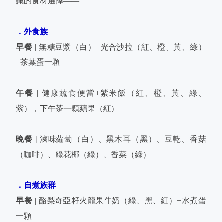
識的食材選擇——
．外食族
早餐 |
無糖豆漿（白）+光合沙拉（紅、橙、黃、綠）
+茶葉蛋一顆
午餐 |
健康蔬食便當+紫米飯（紅、橙、黃、綠、
紫），下午茶一顆蘋果（紅）
晚餐 |
滷味蘿蔔（白）、黑木耳（黑）、豆乾、香菇
（咖啡）、綠花椰（綠）、香菜（綠）
．自煮族群
早餐 |
酪梨奇亞籽火龍果牛奶（綠、黑、紅）+水煮蛋
一顆