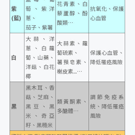
花青素、白
紫
萄、紫洋
抗氧化、保護
藜蘆醇、酚
(藍)
蔥、
心血管
酸類…
茄子、紫薯
大蒜、洋
大蒜素、蘿
蔥、白蘿
蔔硫素、
保護心血管、
白
蔔、山藥、
薯蕷皂素、
降低罹癌風險
洋菇、白花
榭皮素...…
椰
黑木耳、香
菇、芝麻、
調節免疫系
類黃酮素、
黑
黑豆、黑
統、降低罹癌
多醣體…
米、奇亞
風險
籽、黑糙米