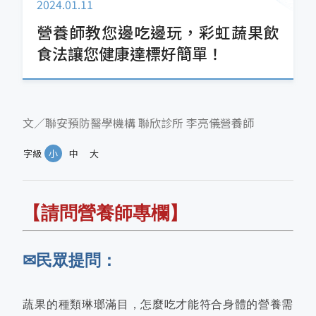
2024.01.11
營養師教您邊吃邊玩，彩虹蔬果飲
食法讓您健康達標好簡單！
文／聯安預防醫學機構 聯欣診所 李亮儀營養師
字級
小
中
大
【請問營養師專欄】
✉民眾提問：
蔬果的種類琳瑯滿目，怎麼吃才能符合身體的營養需