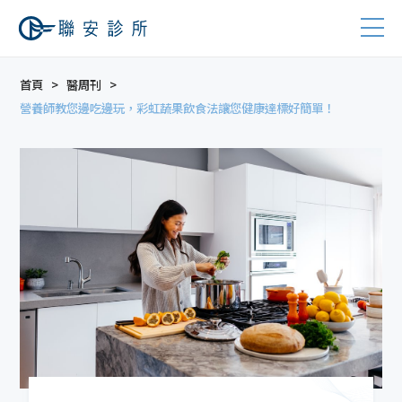
首頁
醫周刊
營養師教您邊吃邊玩，彩虹蔬果飲食法讓您健康達標好簡單！