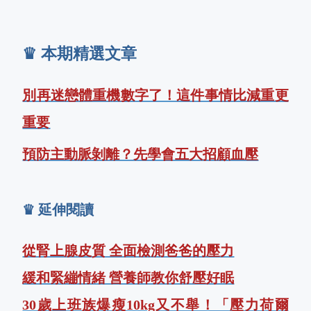
♛ 本期精選文章
別再迷戀體重機數字了！這件事情比減重更
重要
預防主動脈剝離？先學會五大招顧血壓
♛ 延伸閱讀
從腎上腺皮質 全面檢測爸爸的壓力
緩和緊繃情緒 營養師教你舒壓好眠
30歲上班族爆瘦10kg又不舉！「壓力荷爾