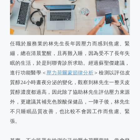
任職於服務業的林先生長年因壓力而感到焦慮、緊
繃，總在清晨驚醒，且再難入睡，因為受不了長年失
眠的生活，於是到聯青診所求助。經過蘇聖傑建議，
進行功能醫學＜
壓力荷爾蒙節律分析
＞檢測以評估皮
質醇24小時晝夜分泌的變化，觀察到林先生一整天皮
質醇濃度都過高，因此除了協助林先生評估壓力來源
外，更建議其補充色胺酸保健品，一陣子後，林先生
不只睡眠品質改善，也比較不會因工作而焦慮、緊
張。