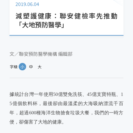
2019.06.04
減塑護健康：聯安健檢率先推動
「大地預防醫學」
文／聯安預防醫學機構 編輯部
字級
小
中
大
據統計台灣一年使用50億雙免洗筷、45億支寶特瓶、1
5億個飲料杯，最後卻由最溫柔的大海吸納漂流千百
年，超過600種海洋生物搶食垃圾大餐，我們的一時方
便，卻傷害了大地的健康。