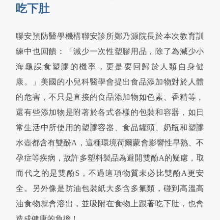
吃下肚
聯安預防醫學機構聯安診所鄭乃源院長於本次教育訓
練中也回饋：「減少一次性塑膠用品，除了為減少小
海龜誤食塑膠的機率，更是要回歸於人類自身健
康。」美國的小兒科醫學會提出食品添加物對於人體
的危害，不只是直接的食品添加物如色素、香精等，
還有些添加物是附著於各式各樣的包裝和容器，如日
常生活中所使用的塑膠容器、食品罐頭、奶瓶和塑膠
水壺都含有雙酚A，這種環境荷爾蒙會影響性早熟、不
孕症等疾病，故許多塑料製品為避開雙酚A的疑慮，取
而代之的是雙酚S，不過這項物質未必比雙酚A更安
全。另外像是防油包裝紙大多含多氟類，碰到高溫高
油食物就會溶出，並吸附在食物上跟著吃下肚，也會
造成健康的負擔！