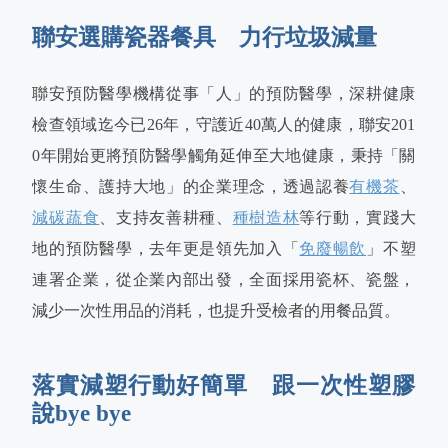
聯安選購瓷器餐具 力行垃圾減量
聯安預防醫學機構從事「人」的預防醫學，深耕健康
檢查領域迄今已26年，守護近40萬人的健康，聯安201
0年開始更將預防醫學觸角延伸至大地健康，秉持「關
懷生命、護持大地」的企業理念，透過認養
有機茶
、
減碳蔬食
、支持友善耕種、
種樹造林
等行動，實踐大
地的預防醫學，去年更是領先加入「
免廢暢飲
」不塑
連署企業，從企業內部出發，全面採用瓷杯、瓷盤，
減少一次性用品的消耗，也提升受檢者的用餐品質。
落實減塑行動好簡單 跟一次性塑膠
說bye bye