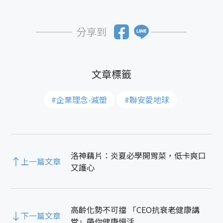
分享到
#企業理念-減塑
#聯安愛地球
洛神藕片：炎夏必學開胃菜，低卡爽口
上一篇文章
又護心
高齡化勢不可擋 「CEO抗衰老健康講
下一篇文章
堂」帶你健康慢活