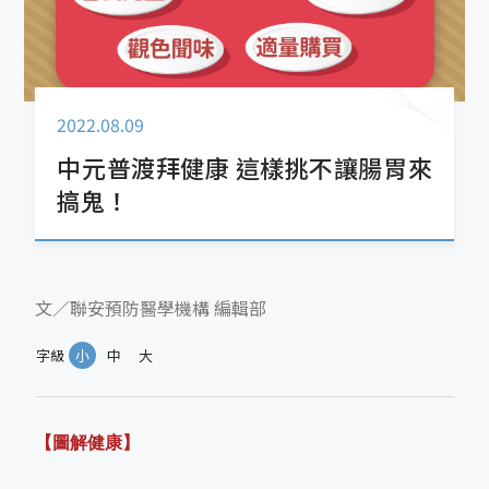
2022.08.09
中元普渡拜健康 這樣挑不讓腸胃來
搞鬼！
文／聯安預防醫學機構 編輯部
字級
小
中
大
【圖解健康】