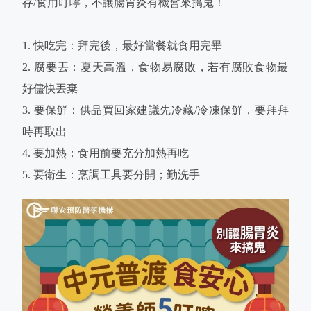
存/食用叮嚀，不讓腸胃炎有機會來搞鬼！
1. 快吃完：拜完後，最好當餐就食用完畢
2. 腐要丟：夏天高溫，食物易腐敗，若有腐敗食物最
好儘快丟棄
3. 要保鮮：供品買回家建議先冷藏/冷凍保鮮，要拜拜
時再取出
4. 要加熱：食用前要充分加熱再吃
5. 要衛生：烹調工具要分開；勤洗手