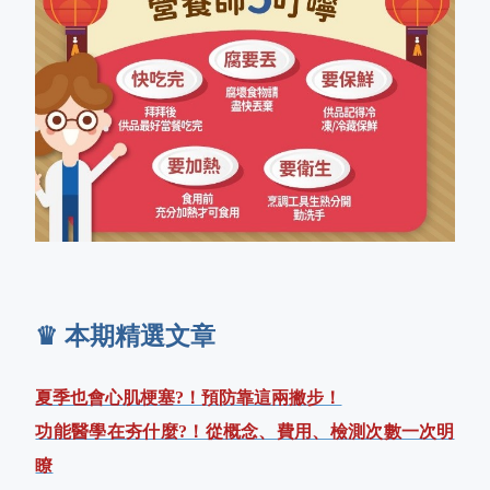
♛ 本期精選文章
夏季也會心肌梗塞?！預防靠這兩撇步！
功能醫學在夯什麼?！從概念、費用、檢測次數一次明
瞭