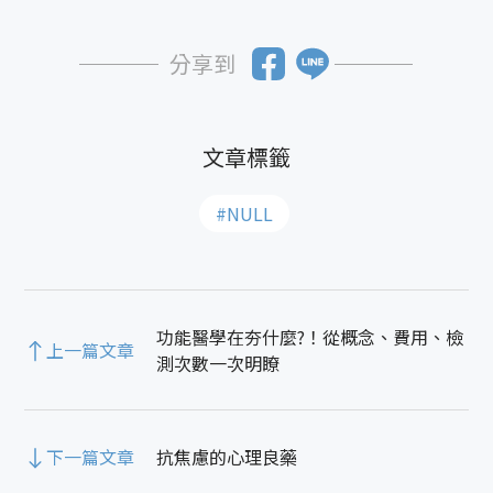
分享到
#NULL
功能醫學在夯什麼?！從概念、費用、檢
上一篇文章
測次數一次明瞭
下一篇文章
抗焦慮的心理良藥