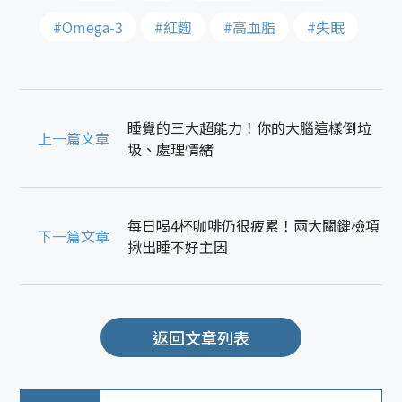
#Omega-3
#紅麴
#高血脂
#失眠
睡覺的三大超能力！你的大腦這樣倒垃
上一篇文章
圾、處理情緒
每日喝4杯咖啡仍很疲累！兩大關鍵檢項
下一篇文章
揪出睡不好主因
返回文章列表