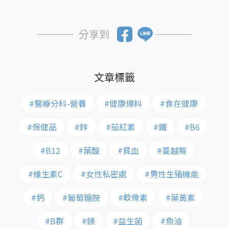
分享到
#醫療分科-營養
#健康爆料
#食在健康
#保健品
#鋅
#茄紅素
#鐵
#B6
#B12
#葉酸
#貧血
#蔓越莓
#維生素C
#女性私密處
#男性生殖機能
#鈣
#葡萄糖胺
#軟骨素
#葉黃素
#B群
#鎂
#益生菌
#魚油