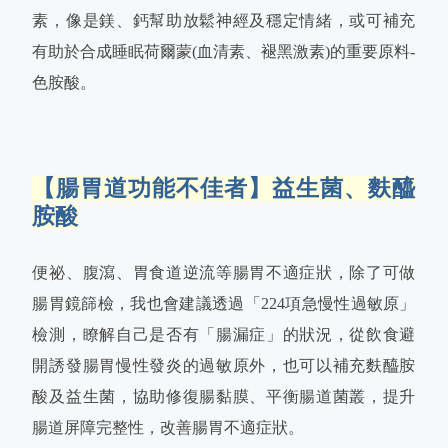
素，像是鎂、鈣幫助放鬆神經及穩定情緒，或可補充
有助於合成睡眠荷爾蒙(血清素、褪黑激素)的重要原料-
色胺酸。
【腸胃道功能不佳者】益生菌、麩醯
胺酸
便祕、腹瀉、胃食道逆流等腸胃不適症狀，除了可做
腸胃鏡篩檢，我也會建議透過「224項急慢性過敏原」
檢測，瞭解自己是否有「腸漏症」的狀況，從飲食避
開誘發腸胃慢性發炎的過敏原外，也可以補充麩醯胺
酸及益生菌，協助修復腸黏膜、平衡腸道菌叢，提升
腸道屏障完整性，改善腸胃不適症狀。