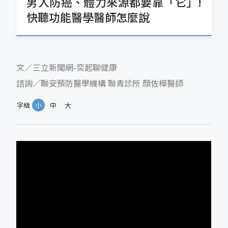
男人防癌、體力來源都要靠「它」!
快聽功能醫學醫師怎麼說
文／三立新聞網-奕起聊健康
諮詢／聯安預防醫學機構 聯青診所 顏佐樺醫師
字級
小
中
大