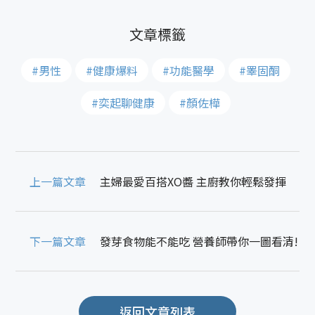
#男性
#健康爆料
#功能醫學
#睪固酮
#奕起聊健康
#顏佐樺
上一篇文章
主婦最愛百搭XO醬 主廚教你輕鬆發揮
下一篇文章
發芽食物能不能吃 營養師帶你一圖看清!
返回文章列表