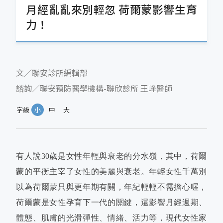
月經亂亂來別輕忽 荷爾蒙影響生育
力！
文／聯安診所編輯部
諮詢／聯安預防醫學機構-聯欣診所 王峰醫師
字級
小
中
大
有人說30歲是女性年輕與衰老的分水嶺，其中，荷爾
蒙的平衡主宰了女性的美麗與衰老。年輕女性千萬別
以為荷爾蒙只與更年期有關，年紀輕輕不需擔心喔，
荷爾蒙是女性孕育下一代的關鍵，還影響月經週期、
體態、肌膚的光滑彈性、情緒、活力等，現代女性家