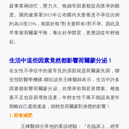
庭事業兩頭忙，壓力大、晚婚等因素都提高懷孕的難
度。國民健康署2015年公布國內夫妻罹患不孕症比例
約為10至15%，相當於每7對夫妻即有1對不孕。因此及
早掌握荷爾蒙平衡，養出好孕體質，更應該從年輕做
起。
生活中這些因素竟然都影響荷爾蒙分泌！
在女性不孕症中的最常見的原因就是荷爾蒙失調，聯
安預防醫學機構-聯欣診所王峰醫師表示，生活中許多
因素都影響荷爾蒙分泌，在懷孕前期若黃體素、雌激
素不足也容易導致流產，年輕女性千萬不能認為更年
期離自己還很遙遠，就輕忽荷爾蒙對身體的影響！
1. 節食減肥
王峰醫師分享他的看診經驗：『在臨床上，經常