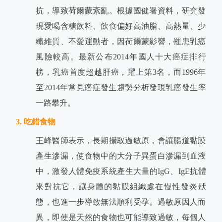
抗，導致荷爾蒙紊亂。根據國健署資料，研究發
現愛喝含糖飲料、飲食偏好高油脂、高熱量、少
纖維質、不愛運動者，因荷爾蒙影響，罹患乳癌
風險較高。最新公布2014年國人十大癌症排行
榜，乳癌首度超越肝癌，躍上第3名，而1996年
至2014年常見癌症發生趨勢分析發現乳癌發生率
一路攀升。
3. 吃錯食物
王峰醫師表示，長期攝取過敏原，會讓腸道黏膜
產生滲漏，使食物中的大分子異蛋白滲漏到血液
中，激發人體免疫系統產生大量的IgG、IgE抗體
來對抗它，讓身體的黏膜組織處在慢性發炎狀
態，也進一步導致無法順利受孕。過敏原因人而
異，即使是天然的食物也可能導致過敏，每個人