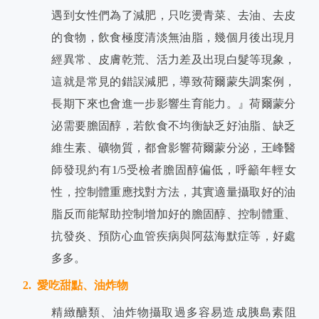
遇到女性們為了減肥，只吃燙青菜、去油、去皮
的食物，飲食極度清淡無油脂，幾個月後出現月
經異常、皮膚乾荒、活力差及出現白髮等現象，
這就是常見的錯誤減肥，導致荷爾蒙失調案例，
長期下來也會進一步影響生育能力。』荷爾蒙分
泌需要膽固醇，若飲食不均衡缺乏好油脂、缺乏
維生素、礦物質，都會影響荷爾蒙分泌，王峰醫
師發現約有1/5受檢者膽固醇偏低，呼籲年輕女
性，控制體重應找對方法，其實適量攝取好的油
脂反而能幫助控制增加好的膽固醇、控制體重、
抗發炎、預防心血管疾病與阿茲海默症等，好處
多多。
2. 愛吃甜點、油炸物
精緻醣類、油炸物攝取過多容易造成胰島素阻