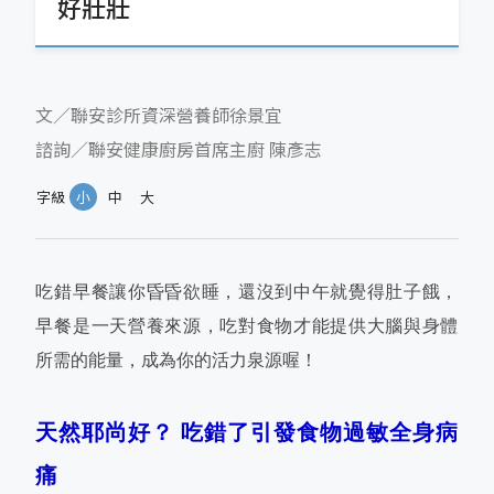
好壯壯
文／聯安診所資深營養師徐景宜
諮詢／聯安健康廚房首席主廚 陳彥志
字級
小
中
大
吃錯早餐讓你昏昏欲睡，還沒到中午就覺得肚子餓，
早餐是一天營養來源，吃對食物才能提供大腦與身體
所需的能量，成為你的活力泉源喔！
天然耶尚好？ 吃錯了引發食物過敏全身病
痛