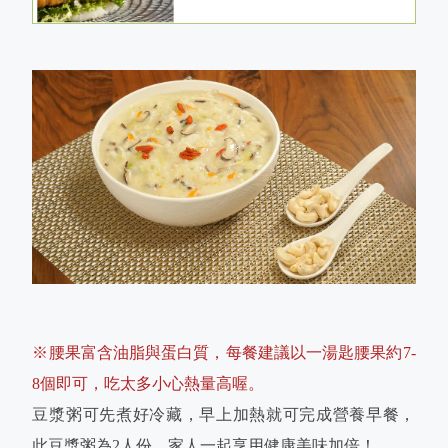
※腰果富含油脂與蛋白質，每餐建議以一湯匙腰果約7-
8個即可，吃太多小心熱量高喔。
豆漿粥可先煮好冷藏，早上加熱就可完成營養早餐，
此豆漿粥為2人份，家人一起享用健康美味加倍！