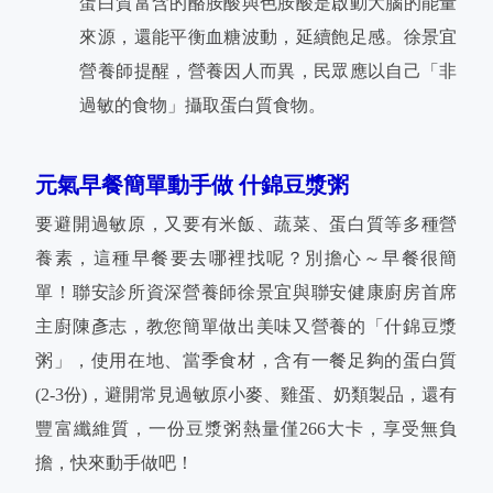
蛋白質富含的酪胺酸與色胺酸是啟動大腦的能量
來源，還能平衡血糖波動，延續飽足感。徐景宜
營養師提醒，營養因人而異，民眾應以自己「非
過敏的食物」攝取蛋白質食物。
元氣早餐簡單動手做 什錦豆漿粥
要避開過敏原，又要有米飯、蔬菜、蛋白質等多種營
養素，這種早餐要去哪裡找呢？別擔心～早餐很簡
單！聯安診所資深營養師徐景宜與聯安健康廚房首席
主廚陳彥志，教您簡單做出美味又營養的「什錦豆漿
粥」，使用在地、當季食材，含有一餐足夠的蛋白質
(2-3份)，避開常見過敏原小麥、雞蛋、奶類製品，還有
豐富纖維質，一份豆漿粥熱量僅266大卡，享受無負
擔，快來動手做吧！