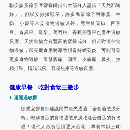
聯安診所徐景宜營養師指出大部分人堅信「天然耶尚
好」，但聯安數據顯示，許多民眾除了對雞蛋、牛
奶、小麥等常見食物過敏以外，竟對於青椒、四季
豆、奇異果、鳳梨、葡萄柚、香蕉等蔬果也產生過敏
反應。天然食物含有豐富的營養成分，但若對這些食
物過敏，卻長期食用將導致腸胃持續發炎，可能引發
更多食物過敏，引發腹痛、頭痛、皮膚癢、鼻炎、無
精打采、情緒低落、容易焦慮等過敏反應。
健康早餐 吃對食物三撇步
1. 避開過敏原
徐景宜營養師建議民眾應先透過「全套過敏原分
析」瞭解自己的食物過敏來源吃適合自己的食物
喔！現代人飲食習慣逐漸西化，早餐常以三明