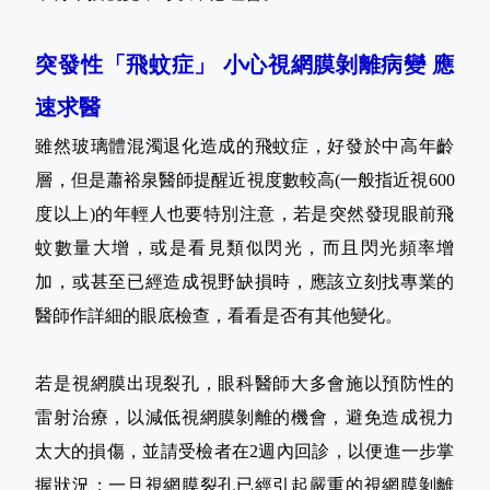
突發性「飛蚊症」 小心視網膜剝離病變 應
速求醫
雖然玻璃體混濁退化造成的飛蚊症，好發於中高年齡
層，但是蕭裕泉醫師提醒近視度數較高(一般指近視600
度以上)的年輕人也要特別注意，若是突然發現眼前飛
蚊數量大增，或是看見類似閃光，而且閃光頻率增
加，或甚至已經造成視野缺損時，應該立刻找專業的
醫師作詳細的眼底檢查，看看是否有其他變化。
若是視網膜出現裂孔，眼科醫師大多會施以預防性的
雷射治療，以減低視網膜剝離的機會，避免造成視力
太大的損傷，並請受檢者在2週內回診，以便進一步掌
握狀況；一旦視網膜裂孔已經引起嚴重的視網膜剝離