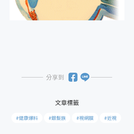
分享到
#健康爆料
#銀髮族
#視網膜
#近視