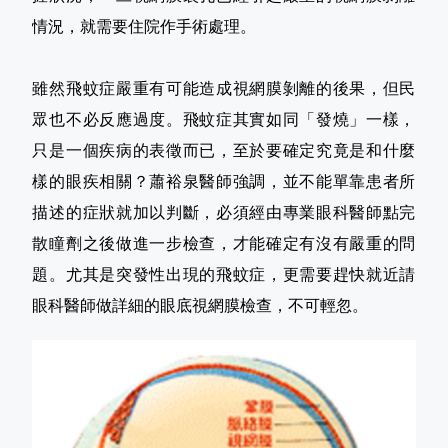
情況，就需要住院作手術處理。
雖然飛蚊症嚴重有可能造成視網膜剝離的後果，但民
眾也不必反應過度。飛蚊症其實如同「發燒」一樣，
只是一個疾病的表徵而已，至於要確定究竟是和什麼
樣的眼疾相關？蕭裕泉醫師強調，並不能單靠患者所
描述的症狀就加以判斷，必須經由專業眼科醫師點完
散瞳劑之後做進一步檢查，才能確定有沒有嚴重的問
題。尤其是突發性出現的飛蚊症，更需要趕快就近請
眼科醫師做詳細的眼底視網膜檢查，不可輕忽。