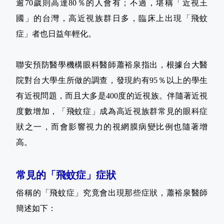
逾70歲則高達80％的人會有；不過，堪稱「近視王
國」的台灣，高近視族群日多，臨床上出現「飛蚊
症」者也日益年輕化。
聯安預防醫學機構眼科醫師蕭裕泉指出，根據台大醫
院對台大學生所做的調查，發現約有95％以上的學生
有近視問題，而且大多是400度的近視族。伴隨著近視
度數增加，「飛蚊症」成為高近視族群常見的眼科症
狀之一，而會影響視力的視網膜病變比例也隨著增
高。
常見的「飛蚊症」症狀
俗稱的「飛蚊症」究竟會出現那些症狀，蕭裕泉醫師
簡述如下：