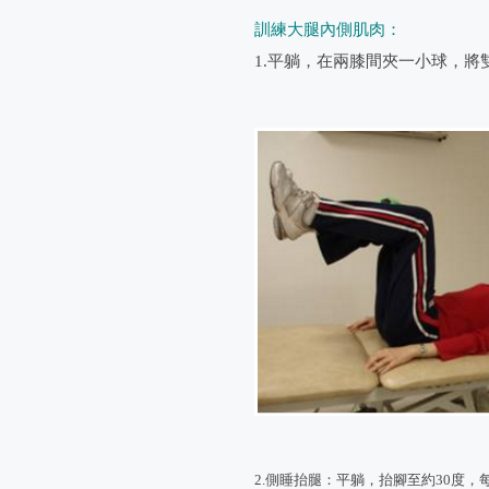
訓練大腿內側肌肉：
1.平躺，在兩膝間夾一小球，將
2.側睡抬腿：平躺，抬腳至約30度，