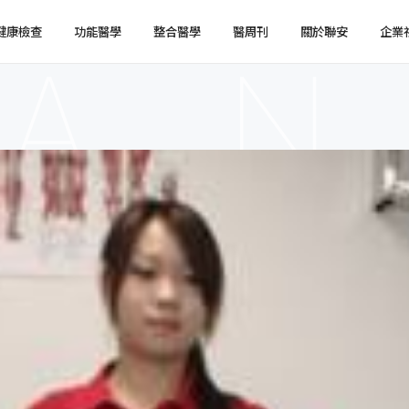
健康檢查
功能醫學
整合醫學
醫周刊
關於聯安
企業
健檢預約
健檢服務
服務特色
企業健檢預約
企業健檢服務
最新消息
媒體報導
健檢注意事項
臨場服務
醫療陣容
國際醫療
環境介紹
企業集團