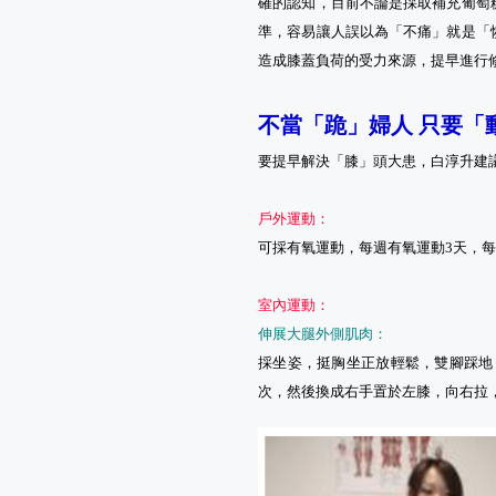
確的認知，目前不論是採取補充葡萄
準，容易讓人誤以為「不痛」就是「
造成膝蓋負荷的受力來源，提早進行
不當「跪」婦人 只要「
要提早解決「膝」頭大患，白淳升建
戶外運動：
可採有氧運動，每週有氧運動3天，每
室內運動：
伸展大腿外側肌肉：
採坐姿，挺胸坐正放輕鬆，雙腳踩地
次，然後換成右手置於左膝，向右拉，