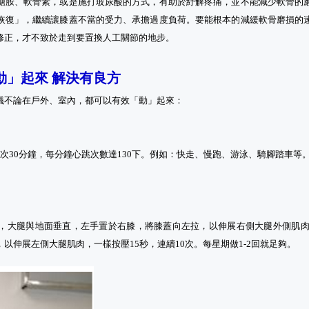
糖胺、軟骨素，或是施打玻尿酸的方式，有助於紓解疼痛，並不能減少軟骨的
恢復」，繼續讓膝蓋不當的受力、承擔過度負荷。要能根本的減緩軟骨磨損的
修正，才不致於走到要置換人工關節的地步。
動」起來 解決有良方
議不論在戶外、室內，都可以有效「動」起來：
次30分鐘，每分鐘心跳次數達130下。例如：快走、慢跑、游泳、騎腳踏車等
，大腿與地面垂直，左手置於右膝，將膝蓋向左拉，以伸展右側大腿外側肌肉，
以伸展左側大腿肌肉，一樣按壓15秒，連續10次。每星期做1-2回就足夠。