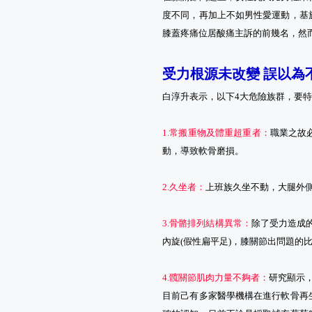
度不同，再加上不如男性愛運動，基
膝蓋疼痛位居酸痛主訴的前幾名，然
受力根源未改變 誤以為
白淳升表示，以下4大危險族群，要
1.常搬重物及體重超重者：
職業之故
動，導致軟骨磨損。
2.久坐者：
上班族久坐不動，大腿外
3.骨骼排列結構異常：
除了受力造成
內旋(假性扁平足)，膝關節出問題的
4.髖關節肌肉力量不夠者：
研究顯示
目前己有多家醫學機構在進行軟骨再