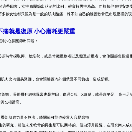
於這些因素，女性膝關節出狀況的比例，確實較男性為高。而根據他在聯安為
而多數女性都只認為是一般的肌肉酸痛，殊不知自己的膝蓋軟骨已出現磨損的
不痛就是復原 小心磨耗更嚴重
特別小心膝關節出問題：
必須時常採取蹲、跪姿勢，或是常搬重物者以及體重超重者，會使關節負擔過
側肌肉比內側易緊繃，也會讓膝蓋內外側承受不同負擔，造成影響。
的負擔，骨骼排列結構異常也是主因，像是O形、X形腿，或是扁平足、高弓足
比例也相當高。
，臀部肌肉力量不夠者，膝關節可能也較常人容易磨損
生的研究，相信未來軟骨的再生是可以期待的。但白淳升提醒，在研究尚未成