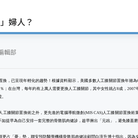
跪」婦人？
編輯部
換，已呈現年輕化的趨勢！根據資料顯示，美國多數人工膝關節置換年雖為65
長為15％；在台灣，每年約有上萬人需要更換人工膝關節，其中女性就占8成，20
貲。
工膝關節置換術之外，更先進的電腦導航微創(MIS CAS)人工膝關節置換
不如提早為自己安排一套完整的骨骼肌肉健診，趁早揪出「元凶」，避免膝蓋
得更占「憂」勢，聯安預防醫學機構骨骼肌肉健診顧問白淳升博士指出，因為