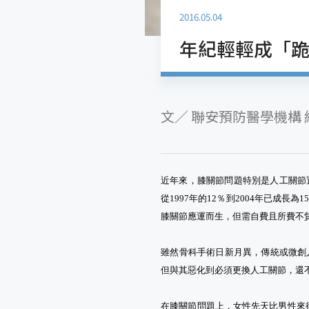
2016.05.04
年紀輕輕成「
文／ 聯安預防醫學機構 
近年來，膝關節問題特別是人工關節置
從1997年的12％到2004年已成
膝關節應運而生，但需自費且所費不
雖然骨科手術日新月異，傳統或微創人
但與其惡化到必須更換人工關節，還
在膝關節問題上，女性先天比男性來