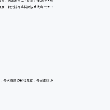
磨損。民眾若只以「疼痛」作為評估標
速度，就要請專業醫師協助找出生活中
。
每次按壓15秒後放鬆，每回連續10