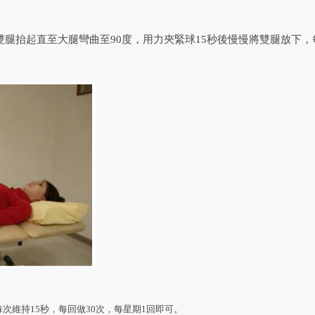
雙腿抬起直至大腿彎曲至90度，用力夾緊球15秒後慢慢將雙腿放下，
每次維持15秒，每回做30次，每星期1回即可。