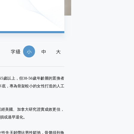
字級
小
中
大
歲以上，但38-56歲年齡層的置換者
07年底，專為骨架較小的女性打造的人工
術業經美國、加拿大研究證實成效更佳，
磨損或過早退化。
女性先天韌帶比男性鬆弛，骨骼排列角