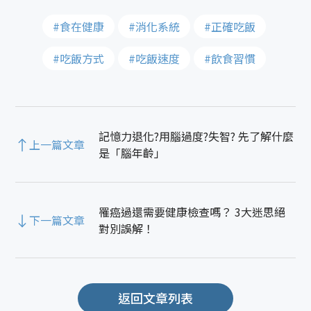
#食在健康
#消化系統
#正確吃飯
#吃飯方式
#吃飯速度
#飲食習慣
記憶力退化?用腦過度?失智? 先了解什麼
上一篇文章
是「腦年齡」
罹癌過還需要健康檢查嗎？ 3大迷思絕
下一篇文章
對別誤解！
返回文章列表