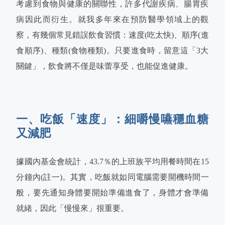
考慮到食物與健康的關聯性，許多代謝疾病、腸胃疾
病因此而衍生。就我多年來在預防醫學領域上的觀
察，有幾個常見錯誤飲食習慣：速度(吃太快)、順序(進
食順序)、種類(食物種類)。只要進食時，留意這「3大
關鍵」，飲食將不僅是味蕾享受，也能促進健康。
一、吃飯「速度」：細嚼慢嚥穩血糖
又減肥
據國內基金會統計，43.7％的上班族平均用餐時間在15
分鐘內(註一)。其實，吃飯就如同電腦需要開機時間一
般，要先通知身體要開始準備進食了，身體才會準備
就緒，因此「慢慢來」很重要。