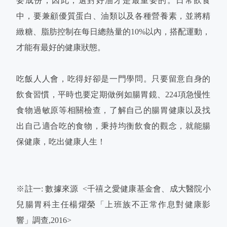
要成份，因此，選對好油才是最重要的。日常飲食
中，要兼顧優質蛋白、油類以及各種營養素，並將精
緻糖、脂肪控制在每日總熱量的10%以內，搭配運動，
才能有最好的健康狀態。
吃飯人人會，吃得好卻是一門學問。只要留意自身的
飲食習慣，平時也要定期做例如腸胃鏡、224項急慢性
食物過敏原等相關檢查，了解自己的腸胃健康以及找
出自己適合吃的食物，秉持均衡飲食的觀念，就能腸
保健康，吃出健康人生！
※註一: 數據來源 <千禧之愛健康基金會、成大醫院小
兒腸胃科主任楊燿榮「上班族不正常作息對健康影
響」調查,2016>