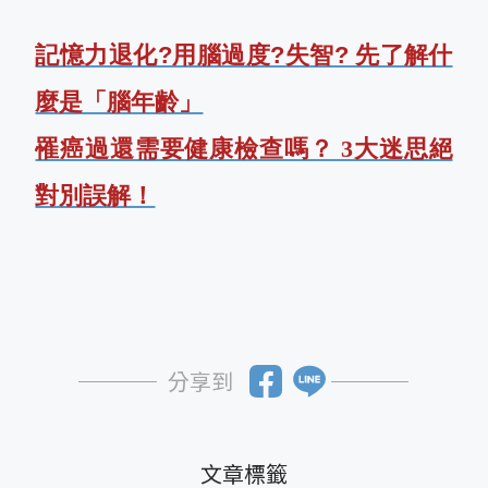
記憶力退化?用腦過度?失智? 先了解什
麼是「腦年齡」
罹癌過還需要健康檢查嗎？ 3大迷思絕
對別誤解！
分享到