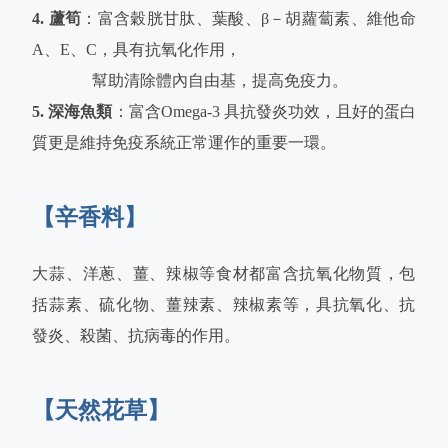
4. 蘆筍
：富含穀胱甘肽、葉酸、β－胡蘿蔔素、維他命
A、E、C，具有抗氧化作用，
幫助清除體內自由基，提高免疫力。
5. 深海魚類
：富含Omega-3 具抗發炎功效，且好的蛋白
質更是維持免疫系統正常運作的重要一環。
【辛香料】
大蒜、洋蔥、薑、辣椒等食材都富含抗氧化物質，包
括蒜素、硫化物、薑辣素、辣椒素等，具抗氧化、抗
發炎、殺菌、抗病毒的作用。
【天然花草】