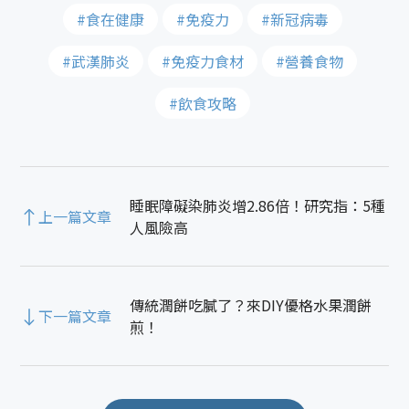
#食在健康
#免疫力
#新冠病毒
#武漢肺炎
#免疫力食材
#營養食物
#飲食攻略
睡眠障礙染肺炎增2.86倍！研究指：5種
上一篇文章
人風險高
傳統潤餅吃膩了？來DIY優格水果潤餅
下一篇文章
煎！