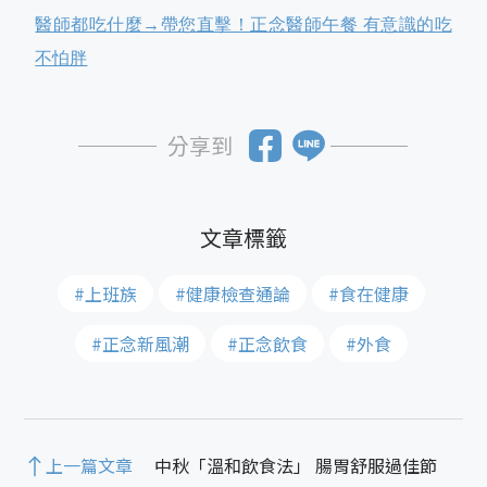
醫師都吃什麼→帶您直擊！正念醫師午餐 有意識的吃
不怕胖
分享到
#上班族
#健康檢查通論
#食在健康
#正念新風潮
#正念飲食
#外食
上一篇文章
中秋「溫和飲食法」 腸胃舒服過佳節