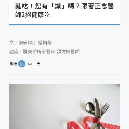
亂吃！您有「識」嗎？跟著正念醫
師2招健康吃
文／聯安診所 編輯部
諮詢／聯安診所家醫科 顏佐樺醫師
字級
小
中
大