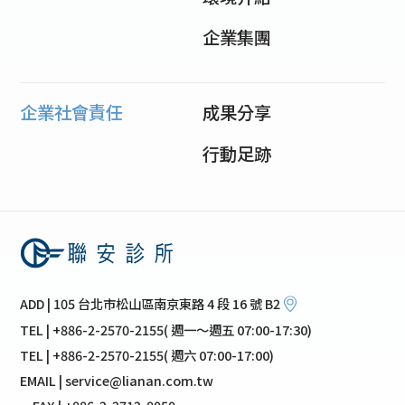
企業集團
企業社會責任
成果分享
行動足跡
ADD | 105 台北市松山區南京東路 4 段 16 號 B2
TEL | +886-2-2570-2155( 週一～週五 07:00-17:30)
TEL | +886-2-2570-2155( 週六 07:00-17:00)
EMAIL | service@lianan.com.tw