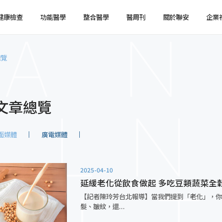
健康檢查
功能醫學
整合醫學
醫周刊
關於聯安
企業
總覽
健檢預約
健檢服務
服務特色
企業健檢預約
企業健檢服務
最新消息
媒體報導
健檢注意事項
臨場服務
醫療陣容
國際醫療
環境介紹
企業集團
文章總覽
面媒體
廣電媒體
2025-04-10
延緩老化從飲食做起 多吃豆類蔬菜全
【記者陳玲芳台北報導】當我們提到「老化」，
髮、皺紋，還...